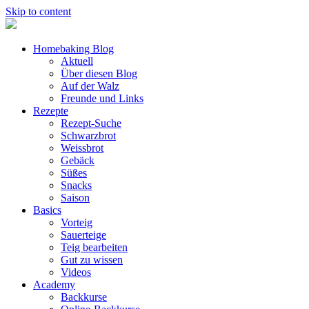
Skip to content
Homebaking Blog
Aktuell
Über diesen Blog
Auf der Walz
Freunde und Links
Rezepte
Rezept-Suche
Schwarzbrot
Weissbrot
Gebäck
Süßes
Snacks
Saison
Basics
Vorteig
Sauerteige
Teig bearbeiten
Gut zu wissen
Videos
Academy
Backkurse