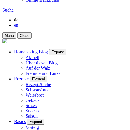
Online-Backkurse
Suche
de
en
Menu
Close
Homebaking Blog
Expand
Aktuell
Über diesen Blog
Auf der Walz
Freunde und Links
Rezepte
Expand
Rezept-Suche
Schwarzbrot
Weissbrot
Gebäck
Süßes
Snacks
Saison
Basics
Expand
Vorteig