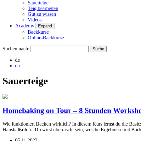
Sauerteige
Teig bearbeiten
Gut zu wissen
Videos
Academy
Expand
Backkurse
Online-Backkurse
Suchen nach:
de
en
Sauerteige
Homebaking on Tour – 8 Stunden Worksho
Wie funktioniert Backen wirklich? In diesem Kurs lernst du die Basics
Haushaltsöfen. Du wirst überrascht sein, welche Ergebnisse mit Ba
05.11.2023