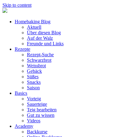
Skip to content
Homebaking Blog
Aktuell
Über diesen Blog
Auf der Walz
Freunde und Links
Rezepte
Rezept-Suche
Schwarzbrot
Weissbrot
Gebäck
Süßes
Snacks
Saison
Basics
Vorteig
Sauerteige
Teig bearbeiten
Gut zu wissen
Videos
Academy
Backkurse