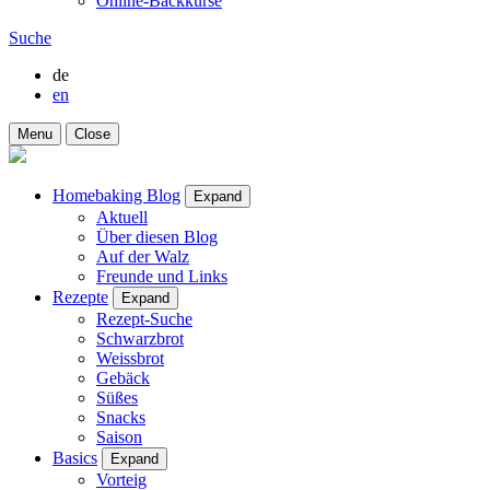
Online-Backkurse
Suche
de
en
Menu
Close
Homebaking Blog
Expand
Aktuell
Über diesen Blog
Auf der Walz
Freunde und Links
Rezepte
Expand
Rezept-Suche
Schwarzbrot
Weissbrot
Gebäck
Süßes
Snacks
Saison
Basics
Expand
Vorteig