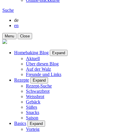
Online-Backkurse
Suche
de
en
Menu
Close
Homebaking Blog
Expand
Aktuell
Über diesen Blog
Auf der Walz
Freunde und Links
Rezepte
Expand
Rezept-Suche
Schwarzbrot
Weissbrot
Gebäck
Süßes
Snacks
Saison
Basics
Expand
Vorteig