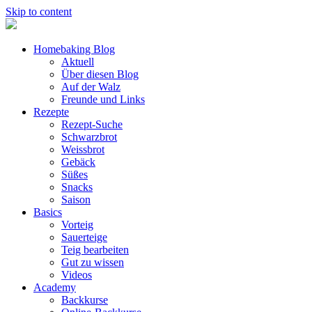
Skip to content
Homebaking Blog
Aktuell
Über diesen Blog
Auf der Walz
Freunde und Links
Rezepte
Rezept-Suche
Schwarzbrot
Weissbrot
Gebäck
Süßes
Snacks
Saison
Basics
Vorteig
Sauerteige
Teig bearbeiten
Gut zu wissen
Videos
Academy
Backkurse