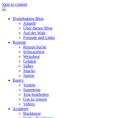
Skip to content
Homebaking Blog
Aktuell
Über diesen Blog
Auf der Walz
Freunde und Links
Rezepte
Rezept-Suche
Schwarzbrot
Weissbrot
Gebäck
Süßes
Snacks
Saison
Basics
Vorteig
Sauerteige
Teig bearbeiten
Gut zu wissen
Videos
Academy
Backkurse