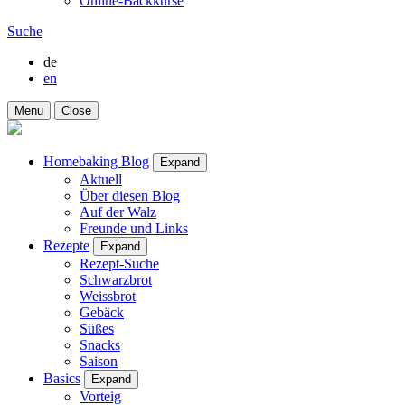
Online-Backkurse
Suche
de
en
Menu
Close
Homebaking Blog
Expand
Aktuell
Über diesen Blog
Auf der Walz
Freunde und Links
Rezepte
Expand
Rezept-Suche
Schwarzbrot
Weissbrot
Gebäck
Süßes
Snacks
Saison
Basics
Expand
Vorteig