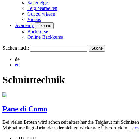
Sauerteige
Teig bearbeiten
Gut zu wissen
Videos
Academy
Expand
Backkurse
Online-Backkurse
Suchen nach:
de
en
Schnitttechnik
Pane di Como
Bei vielen Broten wird schon seit alters her die Teighaut mit Schni
Maßnahme liegt darin, dass der sich entwickelnde Überdruck im…
we
18.01.2016