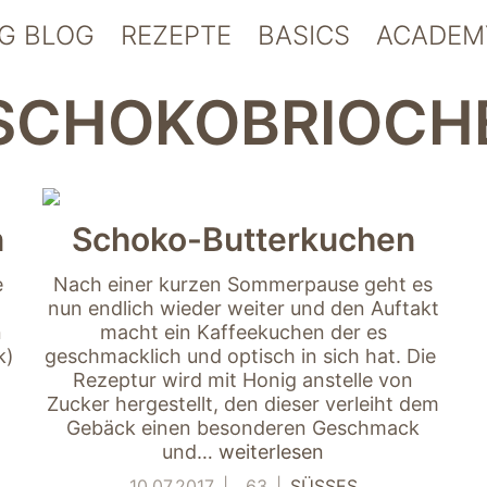
G BLOG
REZEPTE
BASICS
ACADEM
SCHOKOBRIOCH
n
Schoko-Butterkuchen
e
Nach einer kurzen Sommerpause geht es
nun endlich wieder weiter und den Auftakt
n
macht ein Kaffeekuchen der es
k)
geschmacklich und optisch in sich hat. Die
Rezeptur wird mit Honig anstelle von
Zucker hergestellt, den dieser verleiht dem
Gebäck einen besonderen Geschmack
und…
weiterlesen
10.07.2017
63
SÜSSES