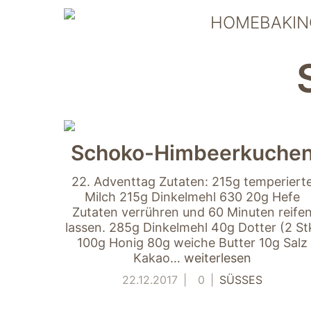
Skip
HOMEBAKIN
to
content
Schoko-Himbeerkuche
22. Adventtag Zutaten: 215g temperiert
Milch 215g Dinkelmehl 630 20g Hefe
Zutaten verrühren und 60 Minuten reife
lassen. 285g Dinkelmehl 40g Dotter (2 St
100g Honig 80g weiche Butter 10g Salz
Kakao…
weiterlesen
22.12.2017
0
SÜSSES