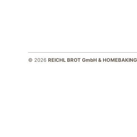
© 2026
REICHL BROT GmbH & HOMEBAKING
Notwendig
Diese Cookies
sind für die
Funktionsweise
der Website
notwendig.
Statistiken
Um Funktion und
Struktur der Website
zu verbessern,