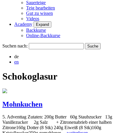
Sauerteige
Teig bearbeiten
Gut zu wissen
Videos
Academy
Expand
Backkurse
Online-Backkurse
Suchen nach:
de
en
Schokoglasur
Mohnkuchen
5. Adventtag Zutaten: 200g Butter 60g Staubzucker 13g
Vanillezucker 2g Salz + Zitronenabrieb einer halben
Zitrone160g Dotter (8 Stk) 240g Eiweiß (8 Stk)160g
Kristallzucker250g gemahlener…
weiterlesen