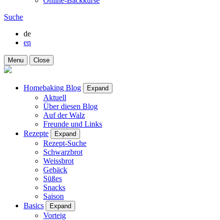
Online-Backkurse
Suche
de
en
Menu
Close
Homebaking Blog
Expand
Aktuell
Über diesen Blog
Auf der Walz
Freunde und Links
Rezepte
Expand
Rezept-Suche
Schwarzbrot
Weissbrot
Gebäck
Süßes
Snacks
Saison
Basics
Expand
Vorteig