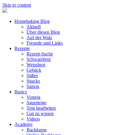
Skip to content
Homebaking Blog
Aktuell
Über diesen Blog
Auf der Walz
Freunde und Links
Rezepte
Rezept-Suche
Schwarzbrot
Weissbrot
Gebäck
Süßes
Snacks
Saison
Basics
Vorteig
Sauerteige
Teig bearbeiten
Gut zu wissen
Videos
Academy
Backkurse