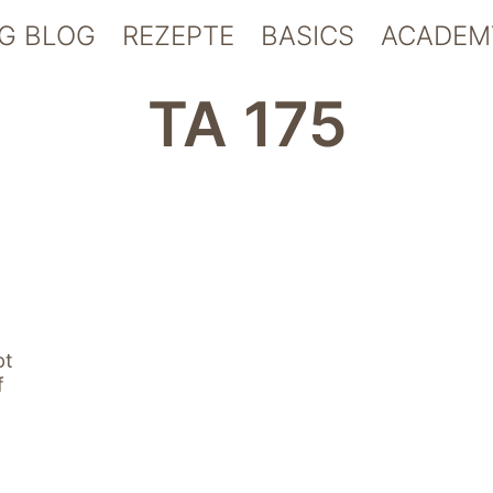
G BLOG
REZEPTE
BASICS
ACADEM
TA 175
pt
f