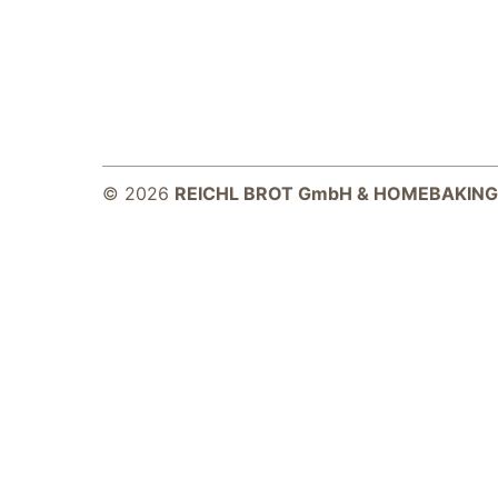
© 2026
REICHL BROT GmbH & HOMEBAKING
Notwendig
Diese Cookies
sind für die
Funktionsweise
der Website
notwendig.
Statistiken
Um Funktion und
Struktur der Website
zu verbessern,