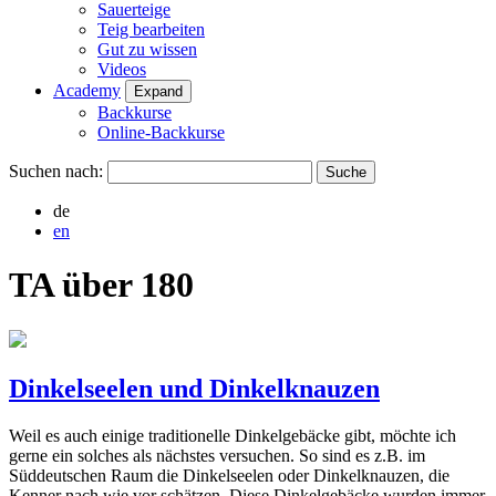
Sauerteige
Teig bearbeiten
Gut zu wissen
Videos
Academy
Expand
Backkurse
Online-Backkurse
Suchen nach:
de
en
TA über 180
Dinkelseelen und Dinkelknauzen
Weil es auch einige traditionelle Dinkelgebäcke gibt, möchte ich
gerne ein solches als nächstes versuchen. So sind es z.B. im
Süddeutschen Raum die Dinkelseelen oder Dinkelknauzen, die
Kenner nach wie vor schätzen. Diese Dinkelgebäcke wurden immer