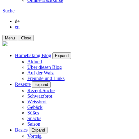
Online-Backkurse
Suche
de
en
Menu
Close
Homebaking Blog
Expand
Aktuell
Über diesen Blog
Auf der Walz
Freunde und Links
Rezepte
Expand
Rezept-Suche
Schwarzbrot
Weissbrot
Gebäck
Süßes
Snacks
Saison
Basics
Expand
Vorteig