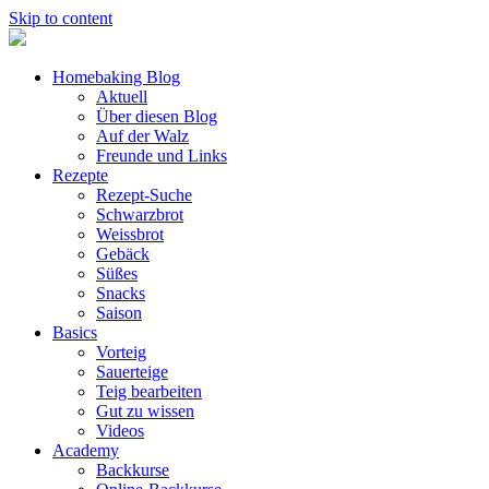
Skip to content
Homebaking Blog
Aktuell
Über diesen Blog
Auf der Walz
Freunde und Links
Rezepte
Rezept-Suche
Schwarzbrot
Weissbrot
Gebäck
Süßes
Snacks
Saison
Basics
Vorteig
Sauerteige
Teig bearbeiten
Gut zu wissen
Videos
Academy
Backkurse