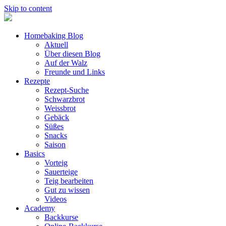
Skip to content
Homebaking Blog
Aktuell
Über diesen Blog
Auf der Walz
Freunde und Links
Rezepte
Rezept-Suche
Schwarzbrot
Weissbrot
Gebäck
Süßes
Snacks
Saison
Basics
Vorteig
Sauerteige
Teig bearbeiten
Gut zu wissen
Videos
Academy
Backkurse