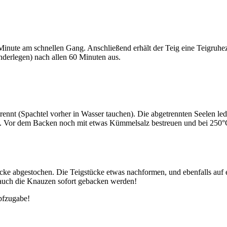
nute am schnellen Gang. Anschließend erhält der Teig eine Teigruhez
nderlegen) nach allen 60 Minuten aus.
rennt (Spachtel vorher in Wasser tauchen). Die abgetrennten Seelen led
en. Vor dem Backen noch mit etwas Kümmelsalz bestreuen und bei 25
cke abgestochen. Die Teigstücke etwas nachformen, und ebenfalls auf ei
 auch die Knauzen sofort gebacken werden!
fzugabe!