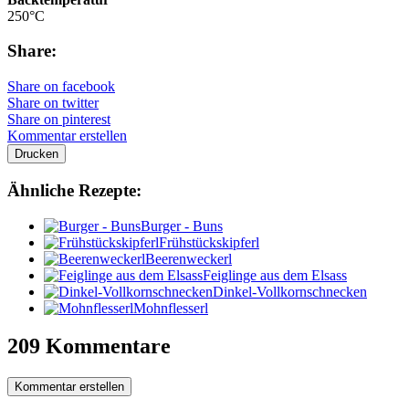
250°C
Share:
Share on facebook
Share on twitter
Share on pinterest
Kommentar erstellen
Drucken
Ähnliche Rezepte:
Burger - Buns
Frühstückskipferl
Beerenweckerl
Feiglinge aus dem Elsass
Dinkel-Vollkornschnecken
Mohnflesserl
209 Kommentare
Kommentar erstellen