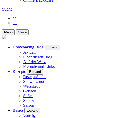
Online-Backkurse
Suche
de
en
Menu
Close
Homebaking Blog
Expand
Aktuell
Über diesen Blog
Auf der Walz
Freunde und Links
Rezepte
Expand
Rezept-Suche
Schwarzbrot
Weissbrot
Gebäck
Süßes
Snacks
Saison
Basics
Expand
Vorteig