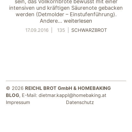
sein, das Vollkornbrote bewusst mit einer
intensiven und kräftigen Säurenote gebacken
werden (Detmolder – Einstufenführung).
Andere…
weiterlesen
17.09.2016
135
SCHWARZBROT
Notwendig
Diese Cookies
sind für die
Funktionsweise
der Website
© 2026
REICHL BROT GmbH & HOMEBAKING
notwendig.
BLOG
, E-Mail:
dietmar.kappl@homebaking.at
Impressum
Datenschutz
Statistiken
Um Funktion und
Struktur der Website
zu verbessern,