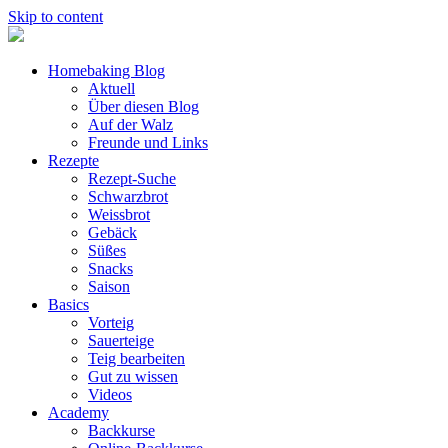
Skip to content
Homebaking Blog
Aktuell
Über diesen Blog
Auf der Walz
Freunde und Links
Rezepte
Rezept-Suche
Schwarzbrot
Weissbrot
Gebäck
Süßes
Snacks
Saison
Basics
Vorteig
Sauerteige
Teig bearbeiten
Gut zu wissen
Videos
Academy
Backkurse