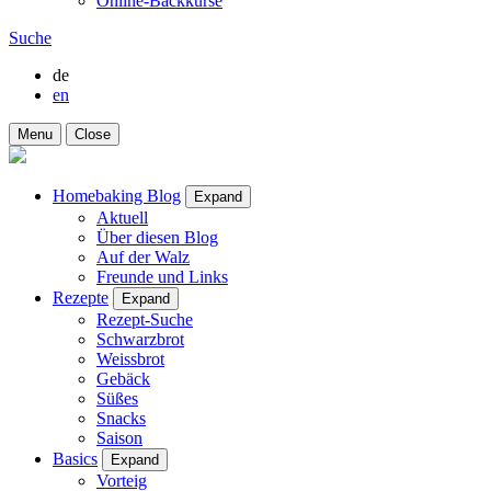
Online-Backkurse
Suche
de
en
Menu
Close
Homebaking Blog
Expand
Aktuell
Über diesen Blog
Auf der Walz
Freunde und Links
Rezepte
Expand
Rezept-Suche
Schwarzbrot
Weissbrot
Gebäck
Süßes
Snacks
Saison
Basics
Expand
Vorteig