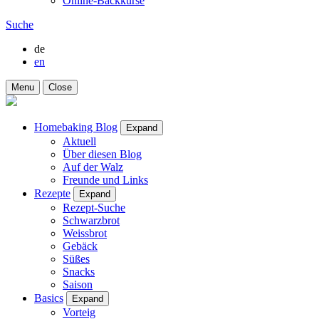
Online-Backkurse
Suche
de
en
Menu
Close
Homebaking Blog
Expand
Aktuell
Über diesen Blog
Auf der Walz
Freunde und Links
Rezepte
Expand
Rezept-Suche
Schwarzbrot
Weissbrot
Gebäck
Süßes
Snacks
Saison
Basics
Expand
Vorteig