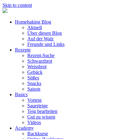
Skip to content
Homebaking Blog
Aktuell
Über diesen Blog
Auf der Walz
Freunde und Links
Rezepte
Rezept-Suche
Schwarzbrot
Weissbrot
Gebäck
Süßes
Snacks
Saison
Basics
Vorteig
Sauerteige
Teig bearbeiten
Gut zu wissen
Videos
Academy
Backkurse