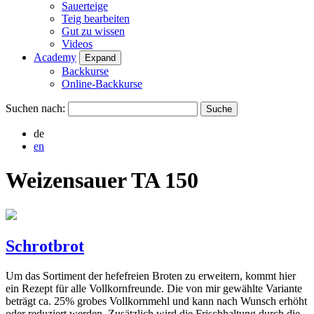
Sauerteige
Teig bearbeiten
Gut zu wissen
Videos
Academy
Expand
Backkurse
Online-Backkurse
Suchen nach:
de
en
Weizensauer TA 150
Schrotbrot
Um das Sortiment der hefefreien Broten zu erweitern, kommt hier
ein Rezept für alle Vollkornfreunde. Die von mir gewählte Variante
beträgt ca. 25% grobes Vollkornmehl und kann nach Wunsch erhöht
oder reduziert werden. Zusätzlich wird die Frischhaltung durch die