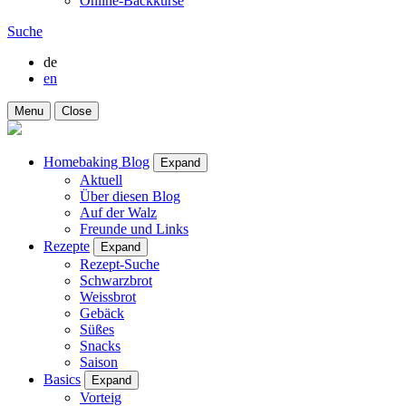
Online-Backkurse
Suche
de
en
Menu
Close
Homebaking Blog
Expand
Aktuell
Über diesen Blog
Auf der Walz
Freunde und Links
Rezepte
Expand
Rezept-Suche
Schwarzbrot
Weissbrot
Gebäck
Süßes
Snacks
Saison
Basics
Expand
Vorteig