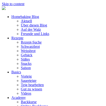
Skip to content
Homebaking Blog
Aktuell
Über diesen Blog
Auf der Walz
Freunde und Links
Rezepte
Rezept-Suche
Schwarzbrot
Weissbrot
Gebäck
Süßes
Snacks
Saison
Basics
Vorteig
Sauerteige
Teig bearbeiten
Gut zu wissen
Videos
Academy
Backkurse