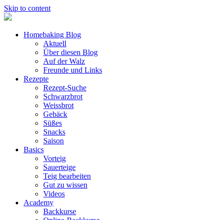
Skip to content
Homebaking Blog
Aktuell
Über diesen Blog
Auf der Walz
Freunde und Links
Rezepte
Rezept-Suche
Schwarzbrot
Weissbrot
Gebäck
Süßes
Snacks
Saison
Basics
Vorteig
Sauerteige
Teig bearbeiten
Gut zu wissen
Videos
Academy
Backkurse