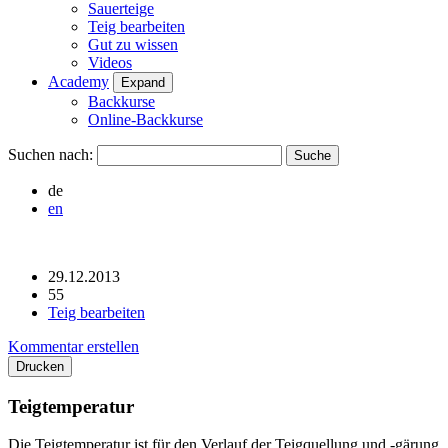
Sauerteige
Teig bearbeiten
Gut zu wissen
Videos
Academy
Expand
Backkurse
Online-Backkurse
Suchen nach:
de
en
29.12.2013
55
Teig bearbeiten
Kommentar erstellen
Drucken
Teigtemperatur
Die Teigtemperatur ist für den Verlauf der Teigquellung und -gärung