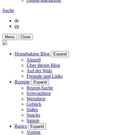
Online-Backkurse
Suche
de
en
Menu
Close
Homebaking Blog
Expand
Aktuell
Über diesen Blog
Auf der Walz
Freunde und Links
Rezepte
Expand
Rezept-Suche
Schwarzbrot
Weissbrot
Gebäck
Süßes
Snacks
Saison
Basics
Expand
Vorteig