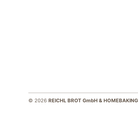
Notwendig
Diese Cookies
sind für die
Funktionsweise
der Website
notwendig.
© 2026
REICHL BROT GmbH & HOMEBAKING
Statistiken
Um Funktion und
Struktur der Website
zu verbessern,