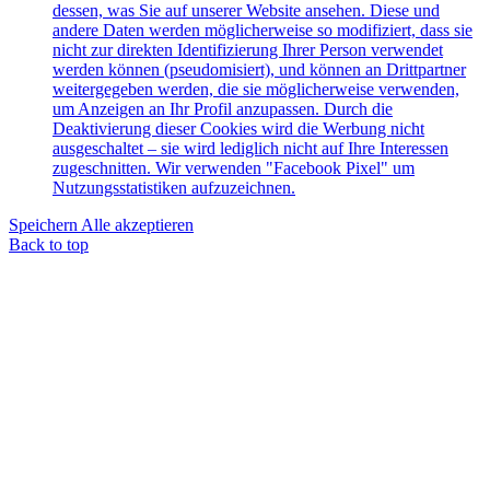
dessen, was Sie auf unserer Website ansehen. Diese und
andere Daten werden möglicherweise so modifiziert, dass sie
nicht zur direkten Identifizierung Ihrer Person verwendet
werden können (pseudomisiert), und können an Drittpartner
weitergegeben werden, die sie möglicherweise verwenden,
um Anzeigen an Ihr Profil anzupassen. Durch die
Deaktivierung dieser Cookies wird die Werbung nicht
ausgeschaltet – sie wird lediglich nicht auf Ihre Interessen
zugeschnitten. Wir verwenden "Facebook Pixel" um
Nutzungsstatistiken aufzuzeichnen.
Speichern
Alle akzeptieren
Back to top