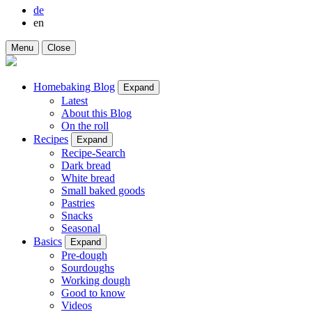
de
en
Menu
Close
Homebaking Blog
Expand
Latest
About this Blog
On the roll
Recipes
Expand
Recipe-Search
Dark bread
White bread
Small baked goods
Pastries
Snacks
Seasonal
Basics
Expand
Pre-dough
Sourdoughs
Working dough
Good to know
Videos