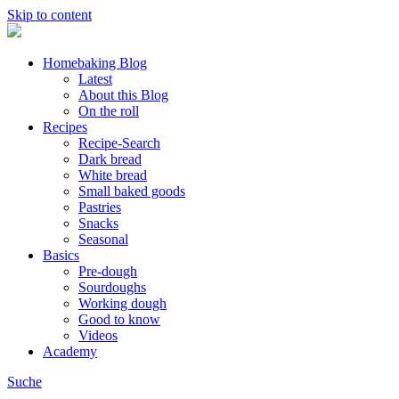
Skip to content
Homebaking Blog
Latest
About this Blog
On the roll
Recipes
Recipe-Search
Dark bread
White bread
Small baked goods
Pastries
Snacks
Seasonal
Basics
Pre-dough
Sourdoughs
Working dough
Good to know
Videos
Academy
Suche