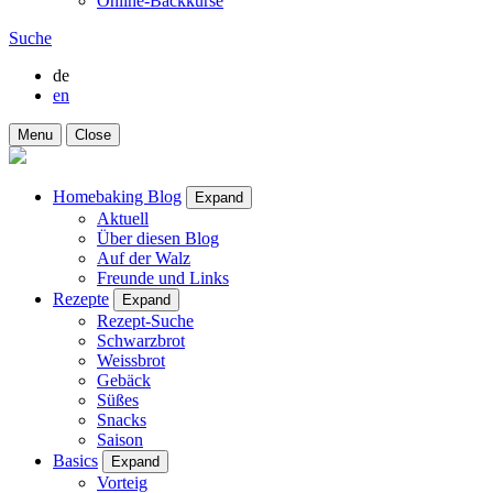
Online-Backkurse
Suche
de
en
Menu
Close
Homebaking Blog
Expand
Aktuell
Über diesen Blog
Auf der Walz
Freunde und Links
Rezepte
Expand
Rezept-Suche
Schwarzbrot
Weissbrot
Gebäck
Süßes
Snacks
Saison
Basics
Expand
Vorteig