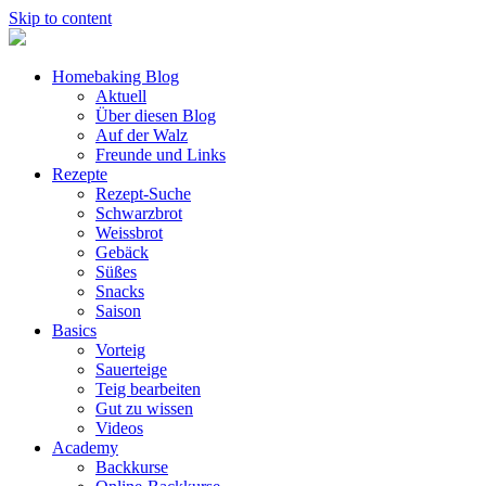
Skip to content
Homebaking Blog
Aktuell
Über diesen Blog
Auf der Walz
Freunde und Links
Rezepte
Rezept-Suche
Schwarzbrot
Weissbrot
Gebäck
Süßes
Snacks
Saison
Basics
Vorteig
Sauerteige
Teig bearbeiten
Gut zu wissen
Videos
Academy
Backkurse