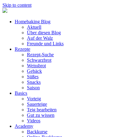
Skip to content
Homebaking Blog
Aktuell
Über diesen Blog
Auf der Walz
Freunde und Links
Rezepte
Rezept-Suche
Schwarzbrot
Weissbrot
Gebäck
Süßes
Snacks
Saison
Basics
Vorteig
Sauerteige
Teig bearbeiten
Gut zu wissen
Videos
Academy
Backkurse