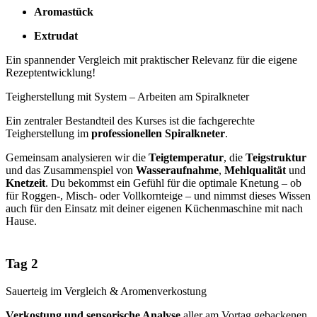
Aromastück
Extrudat
Ein spannender Vergleich mit praktischer Relevanz für die eigene
Rezeptentwicklung!
Teigherstellung mit System – Arbeiten am Spiralkneter
Ein zentraler Bestandteil des Kurses ist die fachgerechte
Teigherstellung im
professionellen Spiralkneter
.
Gemeinsam analysieren wir die
Teigtemperatur
, die
Teigstruktur
und das Zusammenspiel von
Wasseraufnahme
,
Mehlqualität
und
Knetzeit
. Du bekommst ein Gefühl für die optimale Knetung – ob
für Roggen-, Misch- oder Vollkornteige – und nimmst dieses Wissen
auch für den Einsatz mit deiner eigenen Küchenmaschine mit nach
Hause.
Tag 2
Sauerteig im Vergleich & Aromenverkostung
Verkostung und sensorische Analyse
aller am Vortag gebackenen