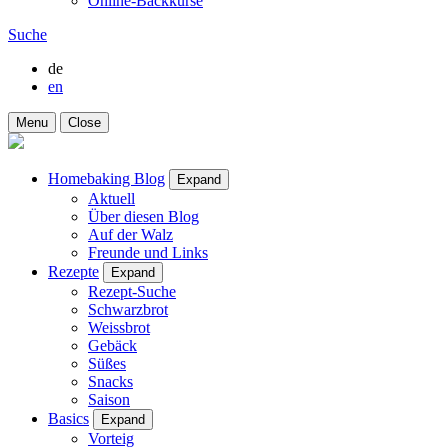
Online-Backkurse
Suche
de
en
Menu
Close
Homebaking Blog
Expand
Aktuell
Über diesen Blog
Auf der Walz
Freunde und Links
Rezepte
Expand
Rezept-Suche
Schwarzbrot
Weissbrot
Gebäck
Süßes
Snacks
Saison
Basics
Expand
Vorteig