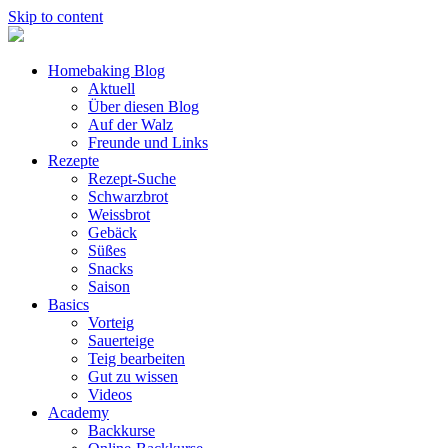
Skip to content
Homebaking Blog
Aktuell
Über diesen Blog
Auf der Walz
Freunde und Links
Rezepte
Rezept-Suche
Schwarzbrot
Weissbrot
Gebäck
Süßes
Snacks
Saison
Basics
Vorteig
Sauerteige
Teig bearbeiten
Gut zu wissen
Videos
Academy
Backkurse