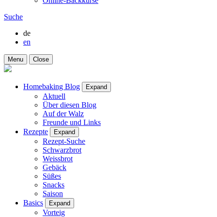
Online-Backkurse
Suche
de
en
Menu
Close
Homebaking Blog
Expand
Aktuell
Über diesen Blog
Auf der Walz
Freunde und Links
Rezepte
Expand
Rezept-Suche
Schwarzbrot
Weissbrot
Gebäck
Süßes
Snacks
Saison
Basics
Expand
Vorteig