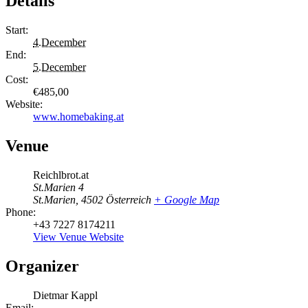
Details
Start:
4.December
End:
5.December
Cost:
€485,00
Website:
www.homebaking.at
Venue
Reichlbrot.at
St.Marien 4
St.Marien
,
4502
Österreich
+ Google Map
Phone:
+43 7227 8174211
View Venue Website
Organizer
Dietmar Kappl
Email: