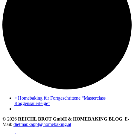
«
Homebaking für Fortgeschrittene “Masterclass
Roggensauerteige”
© 2026
REICHL BROT GmbH & HOMEBAKING BLOG
, E-
Mail:
dietmar.kappl@homebaking.at