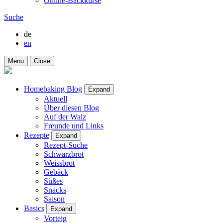
Online-Backkurse
Suche
de
en
Menu
Close
Homebaking Blog
Expand
Aktuell
Über diesen Blog
Auf der Walz
Freunde und Links
Rezepte
Expand
Rezept-Suche
Schwarzbrot
Weissbrot
Gebäck
Süßes
Snacks
Saison
Basics
Expand
Vorteig