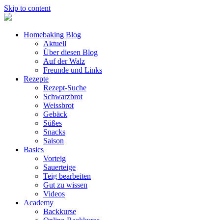
Skip to content
Homebaking Blog
Aktuell
Über diesen Blog
Auf der Walz
Freunde und Links
Rezepte
Rezept-Suche
Schwarzbrot
Weissbrot
Gebäck
Süßes
Snacks
Saison
Basics
Vorteig
Sauerteige
Teig bearbeiten
Gut zu wissen
Videos
Academy
Backkurse