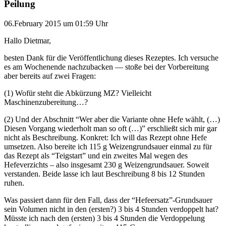
Peilung
06.February 2015 um 01:59 Uhr
Hallo Dietmar,
besten Dank für die Veröffentlichung dieses Rezeptes. Ich versuche
es am Wochenende nachzubacken — stoße bei der Vorbereitung
aber bereits auf zwei Fragen:
(1) Wofür steht die Abkürzung MZ? Vielleicht
Maschinenzubereitung…?
(2) Und der Abschnitt “Wer aber die Variante ohne Hefe wählt, (…)
Diesen Vorgang wiederholt man so oft (…)” erschließt sich mir gar
nicht als Beschreibung. Konkret: Ich will das Rezept ohne Hefe
umsetzen. Also bereite ich 115 g Weizengrundsauer einmal zu für
das Rezept als “Teigstart” und ein zweites Mal wegen des
Hefeverzichts – also insgesamt 230 g Weizengrundsauer. Soweit
verstanden. Beide lasse ich laut Beschreibung 8 bis 12 Stunden
ruhen.
Was passiert dann für den Fall, dass der “Hefeersatz”-Grundsauer
sein Volumen nicht in den (ersten?) 3 bis 4 Stunden verdoppelt hat?
Müsste ich nach den (ersten) 3 bis 4 Stunden die Verdoppelung