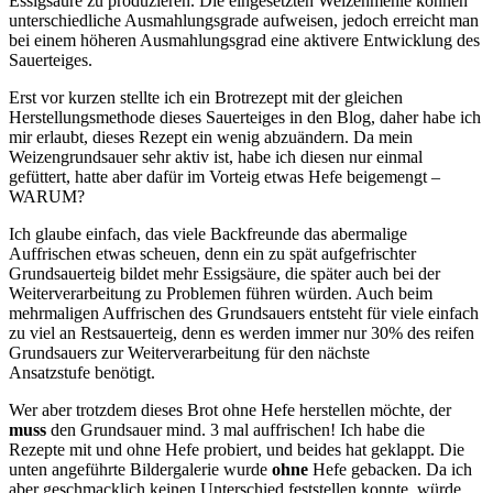
Essigsäure zu produzieren. Die eingesetzten Weizenmehle können
unterschiedliche Ausmahlungsgrade aufweisen, jedoch erreicht man
bei einem höheren Ausmahlungsgrad eine aktivere Entwicklung des
Sauerteiges.
Erst vor kurzen stellte ich ein Brotrezept mit der gleichen
Herstellungsmethode dieses Sauerteiges in den Blog, daher habe ich
mir erlaubt, dieses Rezept ein wenig abzuändern. Da mein
Weizengrundsauer sehr aktiv ist, habe ich diesen nur einmal
gefüttert, hatte aber dafür im Vorteig etwas Hefe beigemengt –
WARUM?
Ich glaube einfach, das viele Backfreunde das abermalige
Auffrischen etwas scheuen, denn ein zu spät aufgefrischter
Grundsauerteig bildet mehr Essigsäure, die später auch bei der
Weiterverarbeitung zu Problemen führen würden. Auch beim
mehrmaligen Auffrischen des Grundsauers entsteht für viele einfach
zu viel an Restsauerteig, denn es werden immer nur 30% des reifen
Grundsauers zur Weiterverarbeitung für den nächste
Ansatzstufe benötigt.
Wer aber trotzdem dieses Brot ohne Hefe herstellen möchte, der
muss
den Grundsauer mind. 3 mal auffrischen! Ich habe die
Rezepte mit und ohne Hefe probiert, und beides hat geklappt. Die
unten angeführte Bildergalerie wurde
ohne
Hefe gebacken. Da ich
aber geschmacklich keinen Unterschied feststellen konnte, würde