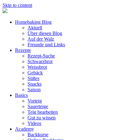
Skip to content
Homebaking Blog
Aktuell
Über diesen Blog
Auf der Walz
Freunde und Links
Rezepte
Rezept-Suche
Schwarzbrot
Weissbrot
Gebäck
Süßes
Snacks
Saison
Basics
Vorteig
Sauerteige
Teig bearbeiten
Gut zu wissen
Videos
Academy
Backkurse