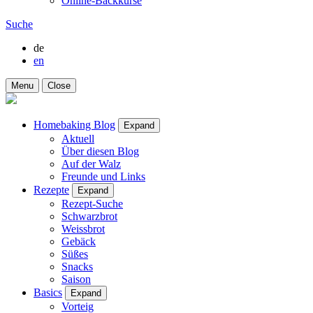
Online-Backkurse
Suche
de
en
Menu
Close
Homebaking Blog
Expand
Aktuell
Über diesen Blog
Auf der Walz
Freunde und Links
Rezepte
Expand
Rezept-Suche
Schwarzbrot
Weissbrot
Gebäck
Süßes
Snacks
Saison
Basics
Expand
Vorteig