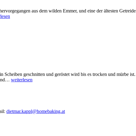
hervorgegangen aus dem wilden Emmer, und eine der ältesten Getreidea
rlesen
n Scheiben geschnitten und geröstet wird bis es trocken und mürbe ist
n und…
weiterlesen
ail:
dietmar.kappl@homebaking.at