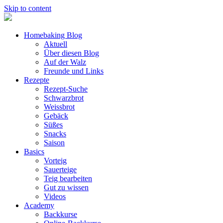
Skip to content
Homebaking Blog
Aktuell
Über diesen Blog
Auf der Walz
Freunde und Links
Rezepte
Rezept-Suche
Schwarzbrot
Weissbrot
Gebäck
Süßes
Snacks
Saison
Basics
Vorteig
Sauerteige
Teig bearbeiten
Gut zu wissen
Videos
Academy
Backkurse