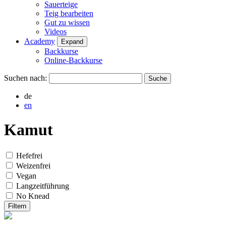
Sauerteige
Teig bearbeiten
Gut zu wissen
Videos
Academy
Expand
Backkurse
Online-Backkurse
Suchen nach:
de
en
Kamut
Hefefrei
Weizenfrei
Vegan
Langzeitführung
No Knead
Filtern