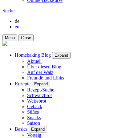
Online-Backkurse
Suche
de
en
Menu
Close
Homebaking Blog
Expand
Aktuell
Über diesen Blog
Auf der Walz
Freunde und Links
Rezepte
Expand
Rezept-Suche
Schwarzbrot
Weissbrot
Gebäck
Süßes
Snacks
Saison
Basics
Expand
Vorteig