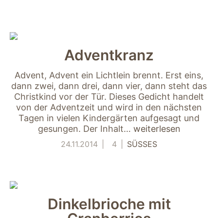
Adventkranz
Advent, Advent ein Lichtlein brennt. Erst eins,
dann zwei, dann drei, dann vier, dann steht das
Christkind vor der Tür. Dieses Gedicht handelt
Notwendig
von der Adventzeit und wird in den nächsten
Diese Cookies
Tagen in vielen Kindergärten aufgesagt und
sind für die
gesungen. Der Inhalt…
weiterlesen
Funktionsweise
der Website
24.11.2014
4
SÜSSES
notwendig.
Statistiken
Um Funktion und
Dinkelbrioche mit
Struktur der Website
zu verbessern,