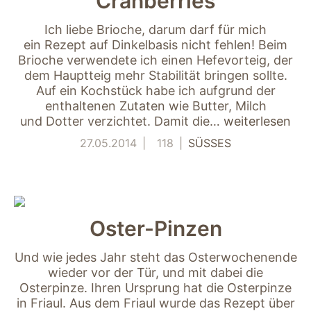
Cranberries
verwenden wir
Tools zur Erfassung
Ich liebe Brioche, darum darf für mich
anonymer
ein Rezept auf Dinkelbasis nicht fehlen! Beim
Nutzungsstatistiken.
Brioche verwendete ich einen Hefevorteig, der
Wir verwenden
dem Hauptteig mehr Stabilität bringen sollte.
"Google Analytics"
um
Auf ein Kochstück habe ich aufgrund der
Nutzungsstatistiken
enthaltenen Zutaten wie Butter, Milch
aufzuzeichnen.
und Dotter verzichtet. Damit die…
weiterlesen
27.05.2014
118
SÜSSES
Marketing
Diese Cookies
ermöglichen eine
Personalisierung
auf Basis dessen,
Oster-Pinzen
was Sie auf unserer
Website ansehen.
Und wie jedes Jahr steht das Osterwochenende
Diese und andere
wieder vor der Tür, und mit dabei die
Daten werden
Osterpinze. Ihren Ursprung hat die Osterpinze
möglicherweise so
in Friaul. Aus dem Friaul wurde das Rezept über
modifiziert, dass sie