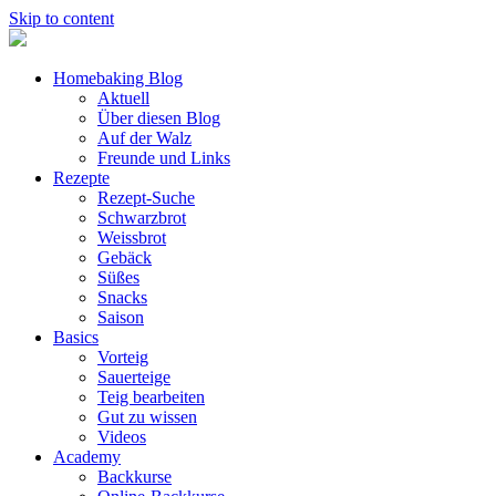
Skip to content
Homebaking Blog
Aktuell
Über diesen Blog
Auf der Walz
Freunde und Links
Rezepte
Rezept-Suche
Schwarzbrot
Weissbrot
Gebäck
Süßes
Snacks
Saison
Basics
Vorteig
Sauerteige
Teig bearbeiten
Gut zu wissen
Videos
Academy
Backkurse