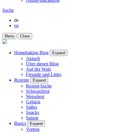
Online-Backkurse
Suche
de
en
Menu
Close
Homebaking Blog
Expand
Aktuell
Über diesen Blog
Auf der Walz
Freunde und Links
Rezepte
Expand
Rezept-Suche
Schwarzbrot
Weissbrot
Gebäck
Süßes
Snacks
Saison
Basics
Expand
Vorteig