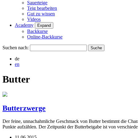
Sauerteige
Teig bearbeiten
Gut zu wissen
Videos
Academy
Expand
Backkurse
Online-Backkurse
Suchen nach:
de
en
Butter
Butterzwerge
Der feine, unnachahmliche Geschmack von Butter bestimmt die Charakt
Punkte aufzählen. Der Zeitpunkt der Butterbeigabe ist von verschie
11.06.2015