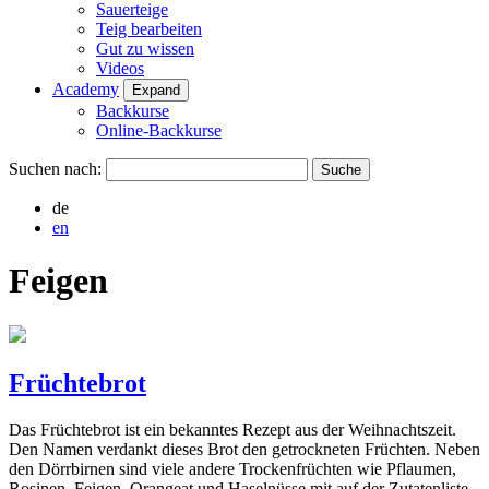
Sauerteige
Teig bearbeiten
Gut zu wissen
Videos
Academy
Expand
Backkurse
Online-Backkurse
Suchen nach:
de
en
Feigen
Früchtebrot
Das Früchtebrot ist ein bekanntes Rezept aus der Weihnachtszeit.
Den Namen verdankt dieses Brot den getrockneten Früchten. Neben
den Dörrbirnen sind viele andere Trockenfrüchten wie Pflaumen,
Rosinen, Feigen, Orangeat und Haselnüsse mit auf der Zutatenliste.