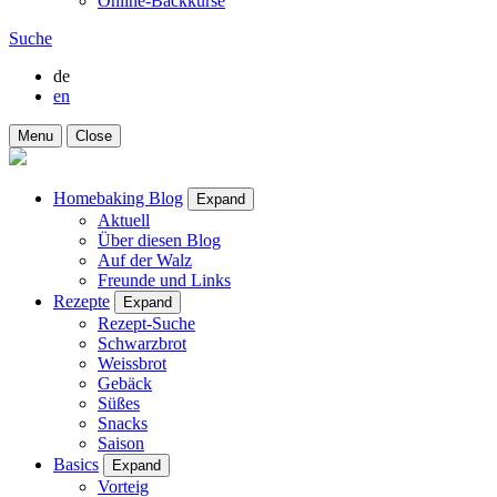
Online-Backkurse
Suche
de
en
Menu
Close
Homebaking Blog
Expand
Aktuell
Über diesen Blog
Auf der Walz
Freunde und Links
Rezepte
Expand
Rezept-Suche
Schwarzbrot
Weissbrot
Gebäck
Süßes
Snacks
Saison
Basics
Expand
Vorteig