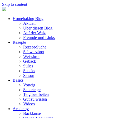
Skip to content
Homebaking Blog
Aktuell
Über diesen Blog
Auf der Walz
Freunde und Links
Rezepte
Rezept-Suche
Schwarzbrot
Weissbrot
Gebäck
Süßes
Snacks
Saison
Basics
Vorteig
Sauerteige
Teig bearbeiten
Gut zu wissen
Videos
Academy
Backkurse