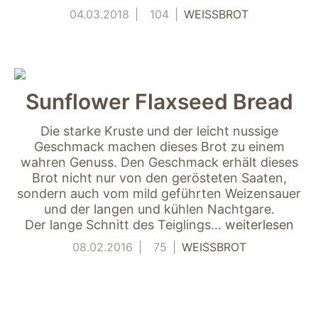
04.03.2018
104
WEISSBROT
Sunflower Flaxseed Bread
Die starke Kruste und der leicht nussige
Geschmack machen dieses Brot zu einem
Notwendig
wahren Genuss. Den Geschmack erhält dieses
Diese Cookies
sind für die
Brot nicht nur von den gerösteten Saaten,
Funktionsweise
sondern auch vom mild geführten Weizensauer
der Website
und der langen und kühlen Nachtgare.
notwendig.
Der lange Schnitt des Teiglings…
weiterlesen
08.02.2016
75
WEISSBROT
Statistiken
Um Funktion und
Struktur der Website
zu verbessern,