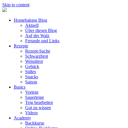
Skip to content
Homebaking Blog
Aktuell
Über diesen Blog
Auf der Walz
Freunde und Links
Rezepte
Rezept-Suche
Schwarzbrot
Weissbrot
Gebäck
Süßes
Snacks
Saison
Basics
Vorteig
Sauerteige
Teig bearbeiten
Gut zu wissen
Videos
Academy
Backkurse