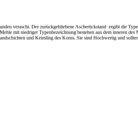
unden verascht. Der zurückgebliebene Ascherückstand ergibt die Typ
le Mehle mit niedriger Typenbezeichnung bestehen aus dem inneren de
ndschichten und Keimling des Korns. Sie sind Hochwertig und sollten