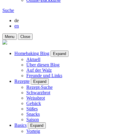
Online-Backkurse
Suche
de
en
Menu
Close
Homebaking Blog
Expand
Aktuell
Über diesen Blog
Auf der Walz
Freunde und Links
Rezepte
Expand
Rezept-Suche
Schwarzbrot
Weissbrot
Gebäck
Süßes
Snacks
Saison
Basics
Expand
Vorteig