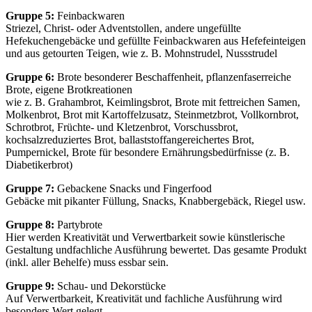
Gruppe 5:
Feinbackwaren
Striezel, Christ- oder Adventstollen, andere ungefüllte
Hefekuchengebäcke und gefüllte Feinbackwaren aus Hefefeinteigen
und aus getourten Teigen, wie z. B. Mohnstrudel, Nussstrudel
Gruppe 6:
Brote besonderer Beschaffenheit, pflanzenfaserreiche
Brote, eigene Brotkreationen
wie z. B. Grahambrot, Keimlingsbrot, Brote mit fettreichen Samen,
Molkenbrot, Brot mit Kartoffelzusatz, Steinmetzbrot, Vollkornbrot,
Schrotbrot, Früchte- und Kletzenbrot, Vorschussbrot,
kochsalzreduziertes Brot, ballaststoffangereichertes Brot,
Pumpernickel, Brote für besondere Ernährungsbedürfnisse (z. B.
Diabetikerbrot)
Gruppe 7:
Gebackene Snacks und Fingerfood
Gebäcke mit pikanter Füllung, Snacks, Knabbergebäck, Riegel usw.
Gruppe 8:
Partybrote
Hier werden Kreativität und Verwertbarkeit sowie künstlerische
Gestaltung undfachliche Ausführung bewertet. Das gesamte Produkt
(inkl. aller Behelfe) muss essbar sein.
Gruppe 9:
Schau- und Dekorstücke
Auf Verwertbarkeit, Kreativität und fachliche Ausführung wird
besonders Wert gelegt.