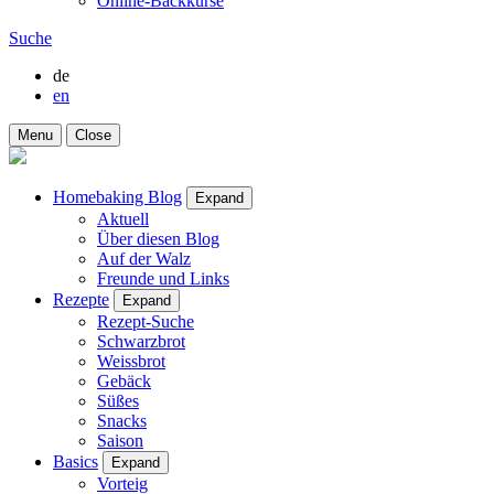
Online-Backkurse
Suche
de
en
Menu
Close
Homebaking Blog
Expand
Aktuell
Über diesen Blog
Auf der Walz
Freunde und Links
Rezepte
Expand
Rezept-Suche
Schwarzbrot
Weissbrot
Gebäck
Süßes
Snacks
Saison
Basics
Expand
Vorteig