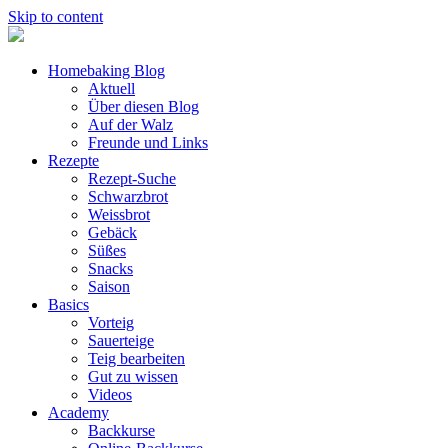
Skip to content
Homebaking Blog
Aktuell
Über diesen Blog
Auf der Walz
Freunde und Links
Rezepte
Rezept-Suche
Schwarzbrot
Weissbrot
Gebäck
Süßes
Snacks
Saison
Basics
Vorteig
Sauerteige
Teig bearbeiten
Gut zu wissen
Videos
Academy
Backkurse