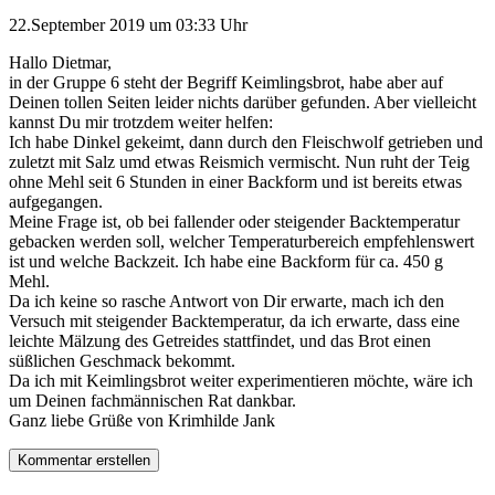
22.September 2019 um 03:33 Uhr
Hallo Dietmar,
in der Gruppe 6 steht der Begriff Keimlingsbrot, habe aber auf
Deinen tollen Seiten leider nichts darüber gefunden. Aber vielleicht
kannst Du mir trotzdem weiter helfen:
Ich habe Dinkel gekeimt, dann durch den Fleischwolf getrieben und
zuletzt mit Salz umd etwas Reismich vermischt. Nun ruht der Teig
ohne Mehl seit 6 Stunden in einer Backform und ist bereits etwas
aufgegangen.
Meine Frage ist, ob bei fallender oder steigender Backtemperatur
gebacken werden soll, welcher Temperaturbereich empfehlenswert
ist und welche Backzeit. Ich habe eine Backform für ca. 450 g
Mehl.
Da ich keine so rasche Antwort von Dir erwarte, mach ich den
Versuch mit steigender Backtemperatur, da ich erwarte, dass eine
leichte Mälzung des Getreides stattfindet, und das Brot einen
süßlichen Geschmack bekommt.
Da ich mit Keimlingsbrot weiter experimentieren möchte, wäre ich
um Deinen fachmännischen Rat dankbar.
Ganz liebe Grüße von Krimhilde Jank
Kommentar erstellen