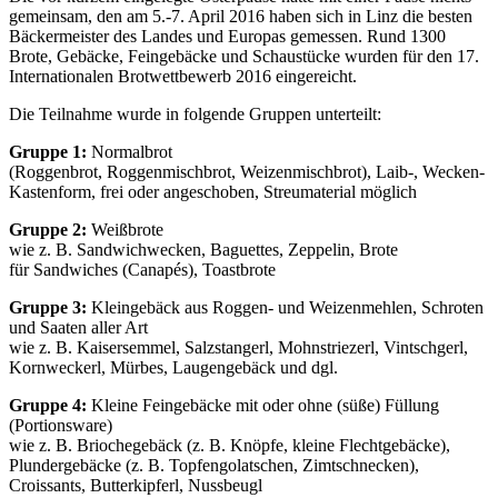
gemeinsam, den am 5.-7. April 2016 haben sich in Linz die besten
Bäckermeister des Landes und Europas gemessen. Rund 1300
Brote, Gebäcke, Feingebäcke und Schaustücke wurden für den 17.
Internationalen Brotwettbewerb 2016 eingereicht.
Die Teilnahme wurde in folgende Gruppen unterteilt:
Gruppe 1:
Normalbrot
(Roggenbrot, Roggenmischbrot, Weizenmischbrot), Laib-, Wecken-
Kastenform, frei oder angeschoben, Streumaterial möglich
Gruppe 2:
Weißbrote
wie z. B. Sandwichwecken, Baguettes, Zeppelin, Brote
für Sandwiches (Canapés), Toastbrote
Gruppe 3:
Kleingebäck aus Roggen- und Weizenmehlen, Schroten
und Saaten aller Art
wie z. B. Kaisersemmel, Salzstangerl, Mohnstriezerl, Vintschgerl,
Kornweckerl, Mürbes, Laugengebäck und dgl.
Gruppe 4:
Kleine Feingebäcke mit oder ohne (süße) Füllung
(Portionsware)
wie z. B. Briochegebäck (z. B. Knöpfe, kleine Flechtgebäcke),
Plundergebäcke (z. B. Topfengolatschen, Zimtschnecken),
Croissants, Butterkipferl, Nussbeugl