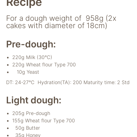
Recipe
For a dough weight of 958g (2x
cakes with diameter of 18cm)
Pre-dough:
220g Milk (30°C)
Notwendig
220g Wheat flour Type 700
Diese Cookies
10g Yeast
sind für die
DT: 24-27°C Hydration(TA): 200 Maturity time: 2 Std
Funktionsweise
der Website
notwendig.
Light dough:
205g Pre-dough
Statistiken
155g Wheat flour Type 700
Um Funktion und
Struktur der Website
50g Butter
zu verbessern,
35g Honey