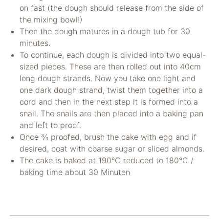
nicht zur direkten
on fast (the dough should release from the side of
Identifizierung Ihrer
the mixing bowl!)
Person verwendet
Then the dough matures in a dough tub for 30
werden können
minutes.
(pseudomisiert),
und können an
To continue, each dough is divided into two equal-
Drittpartner
sized pieces. These are then rolled out into 40cm
weitergegeben
long dough strands. Now you take one light and
werden, die sie
one dark dough strand, twist them together into a
möglicherweise
cord and then in the next step it is formed into a
verwenden, um
Anzeigen an Ihr
snail. The snails are then placed into a baking pan
Profil anzupassen.
and left to proof.
Durch die
Once ¾ proofed, brush the cake with egg and if
Deaktivierung
desired, coat with coarse sugar or sliced almonds.
dieser Cookies wird
The cake is baked at 190°C reduced to 180°C /
die Werbung nicht
ausgeschaltet – sie
baking time about 30 Minuten
wird lediglich nicht
auf Ihre Interessen
zugeschnitten. Wir
verwenden