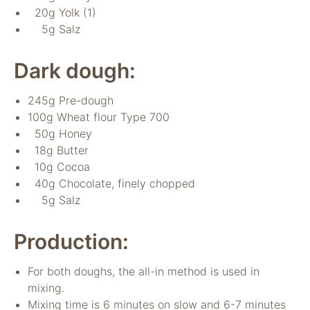
verwenden wir
20g Yolk (1)
Tools zur Erfassung
5g Salz
anonymer
Nutzungsstatistiken.
Wir verwenden
Dark dough:
"Google Analytics"
um
245g Pre-dough
Nutzungsstatistiken
100g Wheat flour Type 700
aufzuzeichnen.
50g Honey
18g Butter
Marketing
10g Cocoa
Diese Cookies
40g Chocolate, finely chopped
ermöglichen eine
5g Salz
Personalisierung
auf Basis dessen,
was Sie auf unserer
Production:
Website ansehen.
Diese und andere
For both doughs, the all-in method is used in
Daten werden
mixing.
möglicherweise so
modifiziert, dass sie
Mixing time is 6 minutes on slow and 6-7 minutes