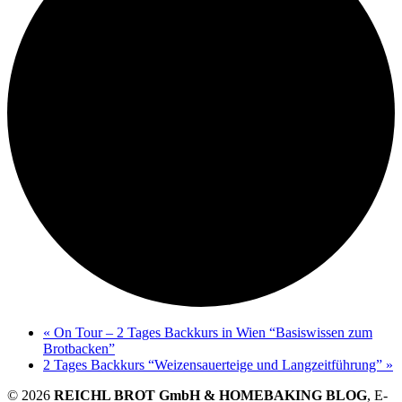
«
On Tour – 2 Tages Backkurs in Wien “Basiswissen zum
Brotbacken”
2 Tages Backkurs “Weizensauerteige und Langzeitführung”
»
© 2026
REICHL BROT GmbH & HOMEBAKING BLOG
, E-