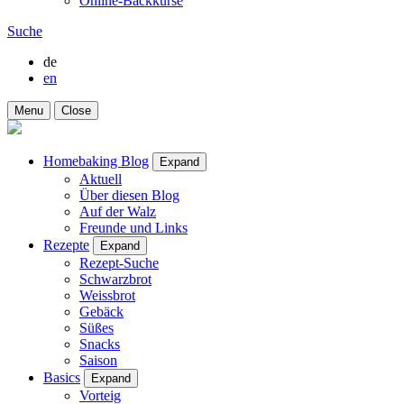
Online-Backkurse
Suche
de
en
Menu
Close
Homebaking Blog
Expand
Aktuell
Über diesen Blog
Auf der Walz
Freunde und Links
Rezepte
Expand
Rezept-Suche
Schwarzbrot
Weissbrot
Gebäck
Süßes
Snacks
Saison
Basics
Expand
Vorteig