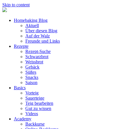
Skip to content
Homebaking Blog
Aktuell
Über diesen Blog
Auf der Walz
Freunde und Links
Rezepte
Rezept-Suche
Schwarzbrot
Weissbrot
Gebäck
Süßes
Snacks
Saison
Basics
Vorteig
Sauerteige
Teig bearbeiten
Gut zu wissen
Videos
Academy
Backkurse