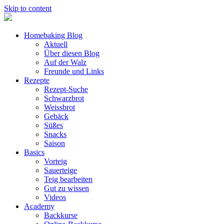
Skip to content
Homebaking Blog
Aktuell
Über diesen Blog
Auf der Walz
Freunde und Links
Rezepte
Rezept-Suche
Schwarzbrot
Weissbrot
Gebäck
Süßes
Snacks
Saison
Basics
Vorteig
Sauerteige
Teig bearbeiten
Gut zu wissen
Videos
Academy
Backkurse