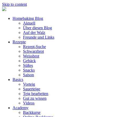
Skip to content
Homebaking Blog
Aktuell
Über diesen Blog
Auf der Walz
Freunde und Links
Rezepte
Rezept-Suche
Schwarzbrot
Weissbrot
Gebäck
Süßes
Snacks
Saison
Basics
Vorteig
Sauerteige
Teig bearbeiten
Gut zu wissen
Videos
Academy
Backkurse