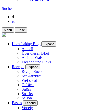
Online-Backkurse
Suche
de
en
Menu
Close
Homebaking Blog
Expand
Aktuell
Über diesen Blog
Auf der Walz
Freunde und Links
Rezepte
Expand
Rezept-Suche
Schwarzbrot
Weissbrot
Gebäck
Süßes
Snacks
Saison
Basics
Expand
Vorteig