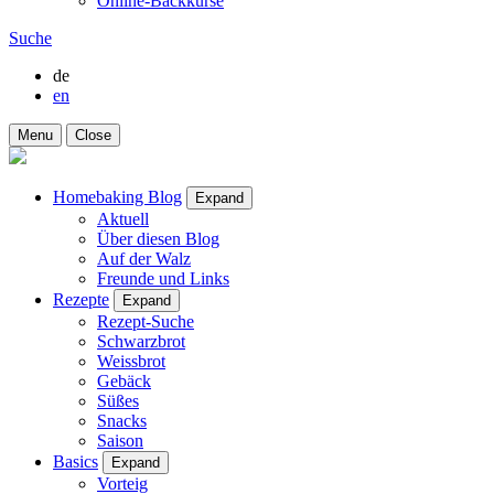
Online-Backkurse
Suche
de
en
Menu
Close
Homebaking Blog
Expand
Aktuell
Über diesen Blog
Auf der Walz
Freunde und Links
Rezepte
Expand
Rezept-Suche
Schwarzbrot
Weissbrot
Gebäck
Süßes
Snacks
Saison
Basics
Expand
Vorteig