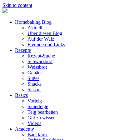
Skip to content
Homebaking Blog
Aktuell
Über diesen Blog
Auf der Walz
Freunde und Links
Rezepte
Rezept-Suche
Schwarzbrot
Weissbrot
Gebäck
Süßes
Snacks
Saison
Basics
Vorteig
Sauerteige
Teig bearbeiten
Gut zu wissen
Videos
Academy
Backkurse