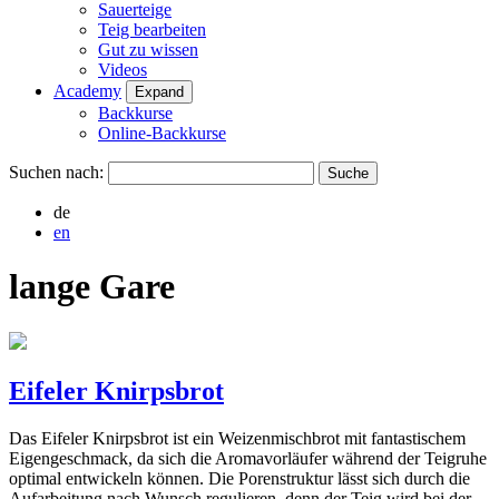
Sauerteige
Teig bearbeiten
Gut zu wissen
Videos
Academy
Expand
Backkurse
Online-Backkurse
Suchen nach:
de
en
lange Gare
Eifeler Knirpsbrot
Das Eifeler Knirpsbrot ist ein Weizenmischbrot mit fantastischem
Eigengeschmack, da sich die Aromavorläufer während der Teigruhe
optimal entwickeln können. Die Porenstruktur lässt sich durch die
Aufarbeitung nach Wunsch regulieren, denn der Teig wird bei der