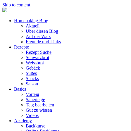
Skip to content
Homebaking Blog
Aktuell
Über diesen Blog
Auf der Walz
Freunde und Links
Rezepte
Rezept-Suche
Schwarzbrot
Weissbrot
Gebäck
Süßes
Snacks
Saison
Basics
Vorteig
Sauerteige
Teig bearbeiten
Gut zu wissen
Videos
Academy
Backkurse