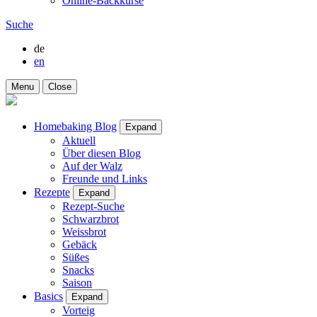
Online-Backkurse
Suche
de
en
Menu
Close
Homebaking Blog
Expand
Aktuell
Über diesen Blog
Auf der Walz
Freunde und Links
Rezepte
Expand
Rezept-Suche
Schwarzbrot
Weissbrot
Gebäck
Süßes
Snacks
Saison
Basics
Expand
Vorteig