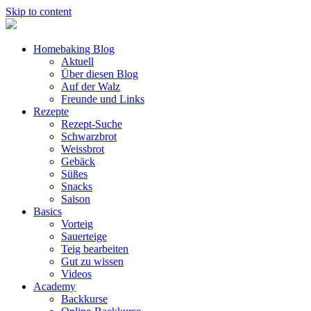
Skip to content
Homebaking Blog
Aktuell
Über diesen Blog
Auf der Walz
Freunde und Links
Rezepte
Rezept-Suche
Schwarzbrot
Weissbrot
Gebäck
Süßes
Snacks
Saison
Basics
Vorteig
Sauerteige
Teig bearbeiten
Gut zu wissen
Videos
Academy
Backkurse