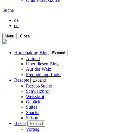
Online-Backkurse
Suche
de
en
Menu
Close
Homebaking Blog
Expand
Aktuell
Über diesen Blog
Auf der Walz
Freunde und Links
Rezepte
Expand
Rezept-Suche
Schwarzbrot
Weissbrot
Gebäck
Süßes
Snacks
Saison
Basics
Expand
Vorteig