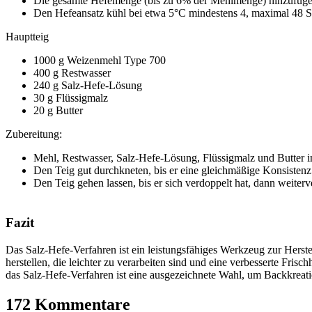
Die gesamte Hefemenge (bis zu 6% der Mehlmenge) hinzufüge
Den Hefeansatz kühl bei etwa 5°C mindestens 4, maximal 48 S
Hauptteig
1000 g Weizenmehl Type 700
400 g Restwasser
240 g Salz-Hefe-Lösung
30 g Flüssigmalz
20 g Butter
Zubereitung:
Mehl, Restwasser, Salz-Hefe-Lösung, Flüssigmalz und Butter i
Den Teig gut durchkneten, bis er eine gleichmäßige Konsistenz 
Den Teig gehen lassen, bis er sich verdoppelt hat, dann weiterv
Fazit
Das Salz-Hefe-Verfahren ist ein leistungsfähiges Werkzeug zur Herst
herstellen, die leichter zu verarbeiten sind und eine verbesserte Fr
das Salz-Hefe-Verfahren ist eine ausgezeichnete Wahl, um Backkreat
172 Kommentare