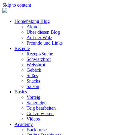
Skip to content
Homebaking Blog
Aktuell
Über diesen Blog
Auf der Walz
Freunde und Links
Rezepte
Rezept-Suche
Schwarzbrot
Weissbrot
Gebäck
Süßes
Snacks
Saison
Basics
Vorteig
Sauerteige
Teig bearbeiten
Gut zu wissen
Videos
Academy
Backkurse