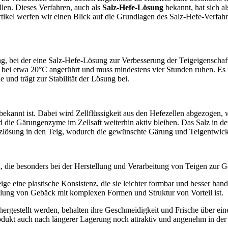
ellen. Dieses Verfahren, auch als
Salz-Hefe-Lösung
bekannt, hat sich a
rtikel werfen wir einen Blick auf die Grundlagen des Salz-Hefe-Verfahr
ng, bei der eine Salz-Hefe-Lösung zur Verbesserung der Teigeigenschaf
d bei etwa 20°C angerührt und muss mindestens vier Stunden ruhen. Es i
 und trägt zur Stabilität der Lösung bei.
bekannt ist. Dabei wird Zellflüssigkeit aus den Hefezellen abgezogen
 die Gärungenzyme im Zellsaft weiterhin aktiv bleiben. Das Salz in de
alzlösung in den Teig, wodurch die gewünschte Gärung und Teigentwick
, die besonders bei der Herstellung und Verarbeitung von Teigen zur Ge
ge eine plastische Konsistenz, die sie leichter formbar und besser han
ellung von Gebäck mit komplexen Formen und Struktur von Vorteil ist.
hergestellt werden, behalten ihre Geschmeidigkeit und Frische über ei
dukt auch nach längerer Lagerung noch attraktiv und angenehm in der 