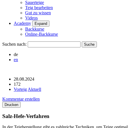
Sauerteige
Teig bearbeiten
Gut zu wissen
Videos
Academy
Expand
Backkurse
Online-Backkurse
Suchen nach:
de
en
28.08.2024
172
Vorteig
Aktuell
Kommentar erstellen
Drucken
Salz-Hefe-Verfahren
In der Teigherstellung gibt es zahlreiche Techniken, um Teige optimal