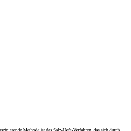
faszinierende Methode ist das Salz-Hefe-Verfahren, das sich durch