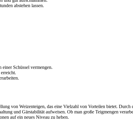
n und gut aufschlämmen.
tunden abstehen lassen.
n einer Schüssel vermengen.
erreicht.
erarbeiten.
ellung von Weizenteigen, das eine Vielzahl von Vorteilen bietet. Durc
ischhaltung und Gärstabilität aufweisen. Ob man große Teigmengen verarb
ionen auf ein neues Niveau zu heben.