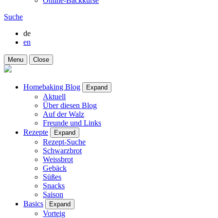
Online-Backkurse
Suche
de
en
Menu
Close
Homebaking Blog
Expand
Aktuell
Über diesen Blog
Auf der Walz
Freunde und Links
Rezepte
Expand
Rezept-Suche
Schwarzbrot
Weissbrot
Gebäck
Süßes
Snacks
Saison
Basics
Expand
Vorteig