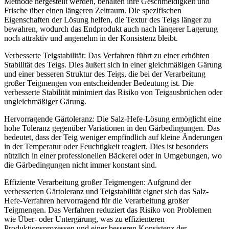
Methode hergestellt werden, behalten ihre Geschmeidigkeit und
Frische über einen längeren Zeitraum. Die spezifischen
Eigenschaften der Lösung helfen, die Textur des Teigs länger zu
bewahren, wodurch das Endprodukt auch nach längerer Lagerung
noch attraktiv und angenehm in der Konsistenz bleibt.
Verbesserte Teigstabilität: Das Verfahren führt zu einer erhöhten
Stabilität des Teigs. Dies äußert sich in einer gleichmäßigen Gärung
und einer besseren Struktur des Teigs, die bei der Verarbeitung
großer Teigmengen von entscheidender Bedeutung ist. Die
verbesserte Stabilität minimiert das Risiko von Teigausbrüchen oder
ungleichmäßiger Gärung.
Hervorragende Gärtoleranz: Die Salz-Hefe-Lösung ermöglicht eine
hohe Toleranz gegenüber Variationen in den Gärbedingungen. Das
bedeutet, dass der Teig weniger empfindlich auf kleine Änderungen
in der Temperatur oder Feuchtigkeit reagiert. Dies ist besonders
nützlich in einer professionellen Bäckerei oder in Umgebungen, wo
die Gärbedingungen nicht immer konstant sind.
Effiziente Verarbeitung großer Teigmengen: Aufgrund der
verbesserten Gärtoleranz und Teigstabilität eignet sich das Salz-
Hefe-Verfahren hervorragend für die Verarbeitung großer
Teigmengen. Das Verfahren reduziert das Risiko von Problemen
wie Über- oder Untergärung, was zu effizienteren
Produktionsprozessen und einer besseren Konsistenz der