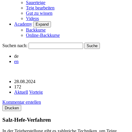
Sauerteige
Teig bearbeiten
Gut zu wissen
Videos
Academy
Expand
Backkurse
Online-Backkurse
Suchen nach:
de
en
28.08.2024
172
Aktuell
Vorteig
Kommentar erstellen
Drucken
Salz-Hefe-Verfahren
In der Teigherstellung gibt es zahlreiche Techniken, um Teige