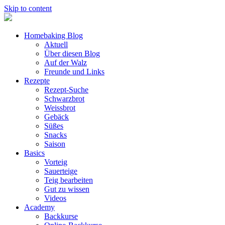
Skip to content
Homebaking Blog
Aktuell
Über diesen Blog
Auf der Walz
Freunde und Links
Rezepte
Rezept-Suche
Schwarzbrot
Weissbrot
Gebäck
Süßes
Snacks
Saison
Basics
Vorteig
Sauerteige
Teig bearbeiten
Gut zu wissen
Videos
Academy
Backkurse