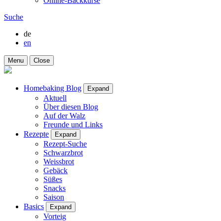
Online-Backkurse
Suche
de
en
Menu
Close
Homebaking Blog
Expand
Aktuell
Über diesen Blog
Auf der Walz
Freunde und Links
Rezepte
Expand
Rezept-Suche
Schwarzbrot
Weissbrot
Gebäck
Süßes
Snacks
Saison
Basics
Expand
Vorteig