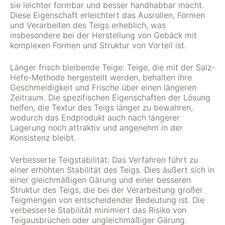
sie leichter formbar und besser handhabbar macht.
nicht zur direkten
Diese Eigenschaft erleichtert das Ausrollen, Formen
Identifizierung Ihrer
und Verarbeiten des Teigs erheblich, was
Person verwendet
insbesondere bei der Herstellung von Gebäck mit
werden können
komplexen Formen und Struktur von Vorteil ist.
(pseudomisiert),
und können an
Drittpartner
Länger frisch bleibende Teige: Teige, die mit der Salz-
weitergegeben
Hefe-Methode hergestellt werden, behalten ihre
werden, die sie
Geschmeidigkeit und Frische über einen längeren
möglicherweise
Zeitraum. Die spezifischen Eigenschaften der Lösung
verwenden, um
helfen, die Textur des Teigs länger zu bewahren,
Anzeigen an Ihr
wodurch das Endprodukt auch nach längerer
Profil anzupassen.
Lagerung noch attraktiv und angenehm in der
Durch die
Konsistenz bleibt.
Deaktivierung
dieser Cookies wird
Verbesserte Teigstabilität: Das Verfahren führt zu
die Werbung nicht
einer erhöhten Stabilität des Teigs. Dies äußert sich in
ausgeschaltet – sie
einer gleichmäßigen Gärung und einer besseren
wird lediglich nicht
Struktur des Teigs, die bei der Verarbeitung großer
auf Ihre Interessen
Teigmengen von entscheidender Bedeutung ist. Die
zugeschnitten. Wir
verbesserte Stabilität minimiert das Risiko von
verwenden
Teigausbrüchen oder ungleichmäßiger Gärung.