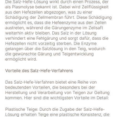
Die Salz-Hefe-Lösung wirkt durch einen Prozess, der
verwenden wir
als Plasmolyse bekannt ist. Dabei wird Zellflüssigkeit
Tools zur Erfassung
aus den Hefezellen abgezogen, was zu einer
anonymer
Schädigung der Zellmembran führt. Diese Schädigung
Nutzungsstatistiken.
ermöglicht es, dass die Hefeenzyme aus den Zellen
Wir verwenden
austreten, während die Gärungenzyme im Zellsaft
"Google Analytics"
weiterhin aktiv bleiben. Das Salz in der Lösung
um
verhindert eine Fehlgärung und sorgt dafür, dass die
Nutzungsstatistiken
Hefezellen nicht vorzeitig sterben. Die Enzyme
aufzuzeichnen.
gelangen über die Salzlösung in den Teig, wodurch
die gewünschte Gärung und Teigentwicklung
ermöglicht wird.
Marketing
Diese Cookies
Vorteile des Salz-Hefe-Verfahrens
ermöglichen eine
Personalisierung
Das Salz-Hefe-Verfahren bietet eine Reihe von
auf Basis dessen,
bedeutenden Vorteilen, die besonders bei der
was Sie auf unserer
Herstellung und Verarbeitung von Teigen zur Geltung
Website ansehen.
kommen. Hier sind die wichtigsten Vorteile im Detail:
Diese und andere
Daten werden
Plastische Teige: Durch die Zugabe der Salz-Hefe-
möglicherweise so
Lösung erhalten Teige eine plastische Konsistenz, die
modifiziert, dass sie