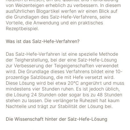
von Weizenteigen erheblich zu verbessern. In diesem
ausführlichen Blogartikel werfen wir einen Blick auf
die Grundlagen des Salz-Hefe-Verfahrens, seine
Vorteile, die Anwendung und ein praktisches
Rezeptbeispiel.
Was ist das Salz-Hefe-Verfahren?
Das Salz-Hefe-Verfahren ist eine spezielle Methode
der Teigherstellung, bei der eine Salz-Hefe-Lösung
Notwendig
zur Verbesserung der Teigeigenschaften verwendet
Diese Cookies
wird. Die Grundlage dieses Verfahrens bildet eine 10-
sind für die
prozentige Salzlösung, die mit Hefe versetzt wird.
Funktionsweise
Diese Lösung wird bei etwa 20°C angerührt und muss
der Website
mindestens vier Stunden ruhen. Es ist jedoch üblich,
notwendig.
die Lösung 24 Stunden oder sogar bis zu 48 Stunden
stehen zu lassen. Die verlängerte Ruhezeit hat kaum
Nachteile und trägt zur Stabilität der Lösung bei.
Statistiken
Um Funktion und
Die Wissenschaft hinter der Salz-Hefe-Lösung
Struktur der Website
zu verbessern,