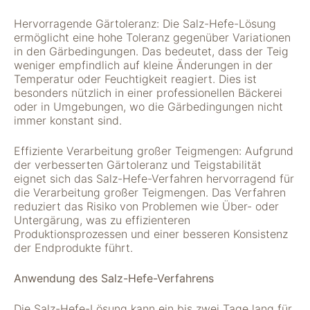
"Facebook Pixel"
um
Hervorragende Gärtoleranz: Die Salz-Hefe-Lösung
Nutzungsstatistiken
ermöglicht eine hohe Toleranz gegenüber Variationen
aufzuzeichnen.
in den Gärbedingungen. Das bedeutet, dass der Teig
weniger empfindlich auf kleine Änderungen in der
Temperatur oder Feuchtigkeit reagiert. Dies ist
besonders nützlich in einer professionellen Bäckerei
oder in Umgebungen, wo die Gärbedingungen nicht
immer konstant sind.
Effiziente Verarbeitung großer Teigmengen: Aufgrund
der verbesserten Gärtoleranz und Teigstabilität
eignet sich das Salz-Hefe-Verfahren hervorragend für
die Verarbeitung großer Teigmengen. Das Verfahren
reduziert das Risiko von Problemen wie Über- oder
Untergärung, was zu effizienteren
Produktionsprozessen und einer besseren Konsistenz
der Endprodukte führt.
Anwendung des Salz-Hefe-Verfahrens
Die Salz-Hefe-Lösung kann ein bis zwei Tage lang für