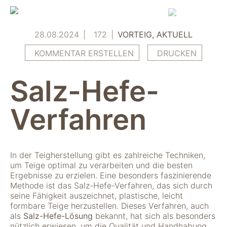
Skip
to
content
28.08.2024
172
VORTEIG
AKTUELL
KOMMENTAR ERSTELLEN
DRUCKEN
Salz-Hefe-
Verfahren
In der Teigherstellung gibt es zahlreiche Techniken,
um Teige optimal zu verarbeiten und die besten
Ergebnisse zu erzielen. Eine besonders faszinierende
Methode ist das Salz-Hefe-Verfahren, das sich durch
seine Fähigkeit auszeichnet, plastische, leicht
formbare Teige herzustellen. Dieses Verfahren, auch
als
Salz-Hefe-Lösung
bekannt, hat sich als besonders
nützlich erwiesen, um die Qualität und Handhabung