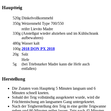
Hauptteig
520g
Dinkelvollkornmehl
350g
Weizenmehl Type 700/550
reifer Lievito Madre
330g
(Anstellgut wieder abziehen und im Kühlschrank
aufbewahren)
480g
Wasser kalt
100g
2018 DON PX 2018
20g
Salz
Hefe
5g
(bei Triebstarker Madre kann die Hefe auch
entfallen)
Herstellung
Die Zutaten vom Hauptteig 5 Minuten langsam und 6
Minuten schnell kneten.
Sobald der Teig vollständig ausgeknetet wurde, wird die
Früchtemischung am langsamen Gang untergeknetet.
Nach der Teigherstellung den Teig in eine geölte Teigwanne
geben und 90 Minuten reifen lassen. Teig nach 45 Minuten