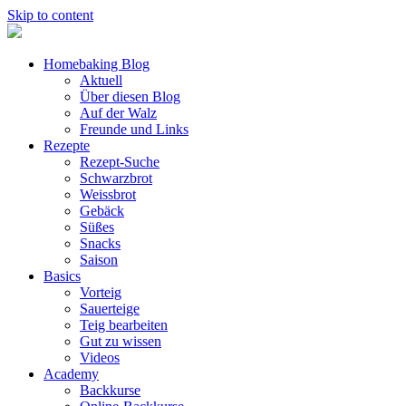
Skip to content
Homebaking Blog
Aktuell
Über diesen Blog
Auf der Walz
Freunde und Links
Rezepte
Rezept-Suche
Schwarzbrot
Weissbrot
Gebäck
Süßes
Snacks
Saison
Basics
Vorteig
Sauerteige
Teig bearbeiten
Gut zu wissen
Videos
Academy
Backkurse