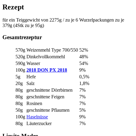
Rezept
für ein Teiggewicht von 2275g / zu je 6 Wurzelpackungen zu je
379g (4Stk zu je 95g)
Gesamtrezeptur
570g
Weizenmehl Type 700/550
52%
520g
Dinkelvollkornmehl
48%
590g
Wasser
54%
100g
2018 DON PX 2018
9%
5g
Hefe
0,5%
20g
Salz
1,8%
80g
geschnittene Dörrbirnen
7%
80g
geschnittene Feigen
7%
80g
Rosinen
7%
50g
geschnittene Pflaumen
5%
100g
Haselnüsse
9%
80g
Läuterzucker
7%
Lievito Madre