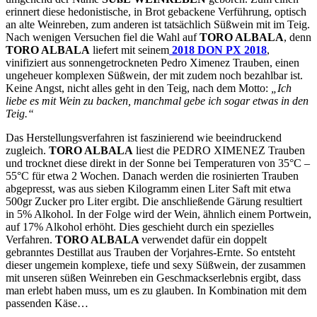
erinnert diese hedonistische, in Brot gebackene Verführung, optisch
an alte Weinreben, zum anderen ist tatsächlich Süßwein mit im Teig.
Nach wenigen Versuchen fiel die Wahl auf
TORO ALBALA
, denn
TORO ALBALA
liefert mit seinem
2018 DON PX 2018
,
vinifiziert aus sonnengetrockneten Pedro Ximenez Trauben, einen
ungeheuer komplexen Süßwein, der mit zudem noch bezahlbar ist.
Keine Angst, nicht alles geht in den Teig, nach dem Motto:
„Ich
liebe es mit Wein zu backen, manchmal gebe ich sogar etwas in den
Teig.“
Das Herstellungsverfahren ist faszinierend wie beeindruckend
zugleich.
TORO ALBALA
liest die PEDRO XIMENEZ Trauben
und trocknet diese direkt in der Sonne bei Temperaturen von 35°C –
55°C für etwa 2 Wochen. Danach werden die rosinierten Trauben
abgepresst, was aus sieben Kilogramm einen Liter Saft mit etwa
500gr Zucker pro Liter ergibt. Die anschließende Gärung resultiert
in 5% Alkohol. In der Folge wird der Wein, ähnlich einem Portwein,
auf 17% Alkohol erhöht. Dies geschieht durch ein spezielles
Verfahren.
TORO ALBALA
verwendet dafür ein doppelt
gebranntes Destillat aus Trauben der Vorjahres-Ernte. So entsteht
dieser ungemein komplexe, tiefe und sexy Süßwein, der zusammen
mit unseren süßen Weinreben ein Geschmackserlebnis ergibt, dass
man erlebt haben muss, um es zu glauben. In Kombination mit dem
passenden Käse…