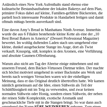
Anlässlich eines New York Aufenthalts stand ebenso eine
kulinarische Bestandsaufnahme der lokalen Bakerys auf dem Plan,
primärer Fokus dabei auf kleine, Familien-geführte Bäckereien, die
partiell hoch interessante Produkte in Handarbeit fertigen und damit
oftmals mittags bereits ausverkauft sind.
Eine davon Amy’s Bread in Manhattans Ninth Avenue. Immerhin
wurde die aus 6 Filialen bestehende kleine Kette als eine der „10
Best Bread Bakers in America“ (Dessert Professional Magazine)
bewertet. Im wohlig duftenden Laden stach uns umgehend eine
kleine, dunkel ausgebackene Stange ins Auge, dort als Twist
verkauft. Knusprig, süß, komplex in den Aromen, eine Verführung
und absolute Gaumen-Offenbarung.
Warum also nicht am Tag der Abreise einige mitnehmen und mit
unserem Freund, dem Bäcker-Virtuosen Dietmar teilen. Der machte
sich höchst motiviert umgehend in seiner Backstube ans Werk und
bereits nach wenigen Versuchen waren wir der einhelligen
Meinung, dass er das Original deutlich übertroffen hatte. Wir kamen
nämlich gemeinsam auf die Idee, einen Süßwein als Teil der
Schüttflüssigkeit mit im Teig zu verwenden, und zwar keinen
normalen Süßwein oder Honig, sondern einen Süßwein, der neben
der reinen Süße Komplexität, exotische Aromatik und
geschmackliche Tiefe mit in die Stangen bringt. So war dann auch
umgehend der Name
SÜßE WEINREBEN
geboren. Zum einen