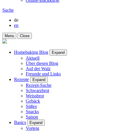
Online-Backkurse
Suche
de
en
Menu
Close
Homebaking Blog
Expand
Aktuell
Über diesen Blog
Auf der Walz
Freunde und Links
Rezepte
Expand
Rezept-Suche
Schwarzbrot
Weissbrot
Gebäck
Süßes
Snacks
Saison
Basics
Expand
Vorteig