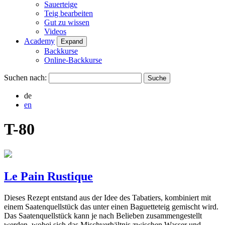
Sauerteige
Teig bearbeiten
Gut zu wissen
Videos
Academy
Expand
Backkurse
Online-Backkurse
Suchen nach:
de
en
T-80
Le Pain Rustique
Dieses Rezept entstand aus der Idee des Tabatiers, kombiniert mit
einem Saatenquellstück das unter einen Baguetteteig gemischt wird.
Das Saatenquellstück kann je nach Belieben zusammengestellt
werden, wobei sich das Mischverhältnis zwischen Wasser und