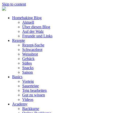
Skip to content
Homebaking Blog
Aktuell
Über diesen Blog
Auf der Walz
Freunde und Links
Rezepte
Rezept-Suche
Schwarzbrot
Weissbrot
Gebäck
Süßes
Snacks
Saison
Basics
Vorteig
Sauerteige
Teig bearbeiten
Gut zu wissen
Videos
Academy
Backkurse