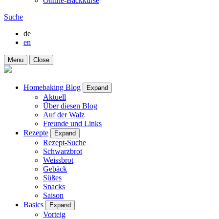
Online-Backkurse
Suche
de
en
Menu
Close
Homebaking Blog
Expand
Aktuell
Über diesen Blog
Auf der Walz
Freunde und Links
Rezepte
Expand
Rezept-Suche
Schwarzbrot
Weissbrot
Gebäck
Süßes
Snacks
Saison
Basics
Expand
Vorteig