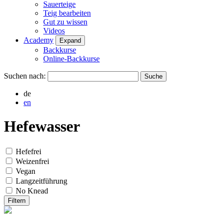
Sauerteige
Teig bearbeiten
Gut zu wissen
Videos
Academy
Expand
Backkurse
Online-Backkurse
Suchen nach:
de
en
Hefewasser
Hefefrei
Weizenfrei
Vegan
Langzeitführung
No Knead
Filtern