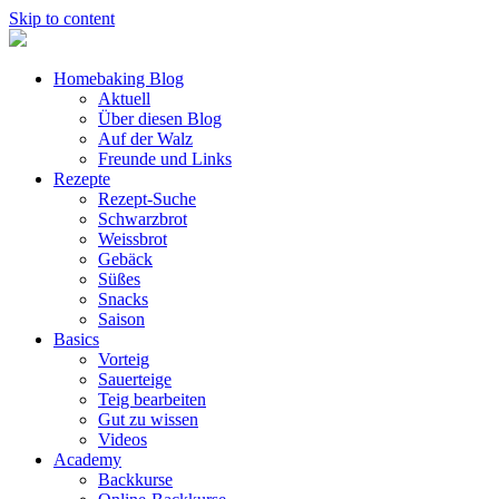
Skip to content
Homebaking Blog
Aktuell
Über diesen Blog
Auf der Walz
Freunde und Links
Rezepte
Rezept-Suche
Schwarzbrot
Weissbrot
Gebäck
Süßes
Snacks
Saison
Basics
Vorteig
Sauerteige
Teig bearbeiten
Gut zu wissen
Videos
Academy
Backkurse