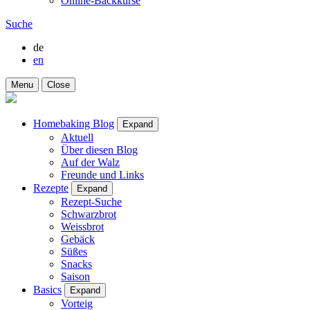
Online-Backkurse
Suche
de
en
Menu
Close
Homebaking Blog
Expand
Aktuell
Über diesen Blog
Auf der Walz
Freunde und Links
Rezepte
Expand
Rezept-Suche
Schwarzbrot
Weissbrot
Gebäck
Süßes
Snacks
Saison
Basics
Expand
Vorteig