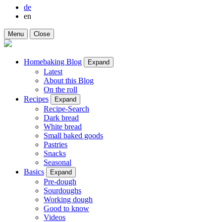
de
en
Menu
Close
Homebaking Blog
Expand
Latest
About this Blog
On the roll
Recipes
Expand
Recipe-Search
Dark bread
White bread
Small baked goods
Pastries
Snacks
Seasonal
Basics
Expand
Pre-dough
Sourdoughs
Working dough
Good to know
Videos