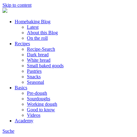
Skip to content
Homebaking Blog
Latest
About this Blog
On the roll
Recipes
Recipe-Search
Dark bread
White bread
Small baked goods
Pastries
Snacks
Seasonal
Basics
Pre-dough
Sourdoughs
Working dough
Good to know
Videos
Academy
Suche