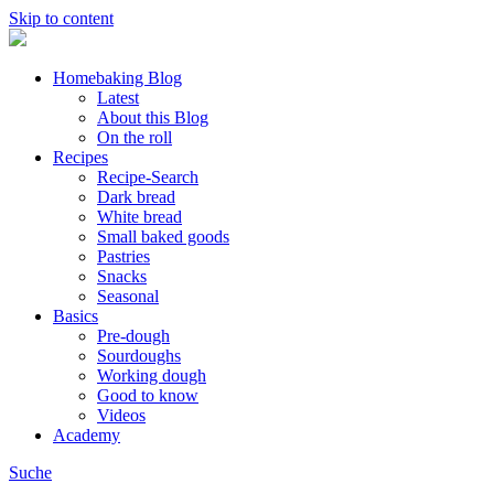
Skip to content
Homebaking Blog
Latest
About this Blog
On the roll
Recipes
Recipe-Search
Dark bread
White bread
Small baked goods
Pastries
Snacks
Seasonal
Basics
Pre-dough
Sourdoughs
Working dough
Good to know
Videos
Academy
Suche