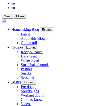
de
en
Menu
Close
Homebaking Blog
Expand
Latest
About this Blog
On the roll
Recipes
Expand
Recipe-Search
Dark bread
White bread
Small baked goods
Pastries
Snacks
Seasonal
Basics
Expand
Pre-dough
Sourdoughs
Working dough
Good to know
Videos