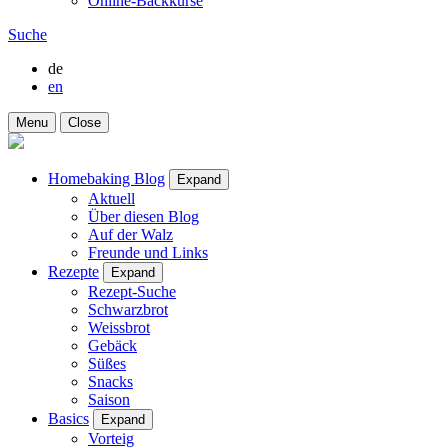
Online-Backkurse
Suche
de
en
Menu
Close
Homebaking Blog
Expand
Aktuell
Über diesen Blog
Auf der Walz
Freunde und Links
Rezepte
Expand
Rezept-Suche
Schwarzbrot
Weissbrot
Gebäck
Süßes
Snacks
Saison
Basics
Expand
Vorteig