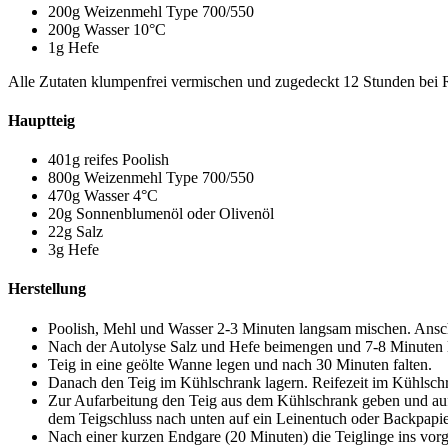
200g Weizenmehl Type 700/550
200g Wasser 10°C
1g Hefe
Alle Zutaten klumpenfrei vermischen und zugedeckt 12 Stunden bei R
Hauptteig
401g reifes Poolish
800g Weizenmehl Type 700/550
470g Wasser 4°C
20g Sonnenblumenöl oder Olivenöl
22g Salz
3g Hefe
Herstellung
Poolish, Mehl und Wasser 2-3 Minuten langsam mischen. Ansch
Nach der Autolyse Salz und Hefe beimengen und 7-8 Minuten l
Teig in eine geölte Wanne legen und nach 30 Minuten falten.
Danach den Teig im Kühlschrank lagern. Reifezeit im Kühlsch
Zur Aufarbeitung den Teig aus dem Kühlschrank geben und auf 
dem Teigschluss nach unten auf ein Leinentuch oder Backpapie
Nach einer kurzen Endgare (20 Minuten) die Teiglinge ins vor