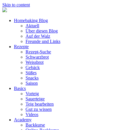
Skip to content
Homebaking Blog
Aktuell
Über diesen Blog
Auf der Walz
Freunde und Links
Rezepte
Rezept-Suche
Schwarzbrot
Weissbrot
Gebäck
Süßes
Snacks
Saison
Basics
Vorteig
Sauerteige
Teig bearbeiten
Gut zu wissen
Videos
Academy
Backkurse