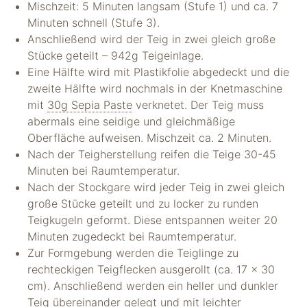
"Facebook Pixel"
Mischzeit: 5 Minuten langsam (Stufe 1) und ca. 7
um
Minuten schnell (Stufe 3).
Nutzungsstatistiken
Anschließend wird der Teig in zwei gleich große
aufzuzeichnen.
Stücke geteilt – 942g Teigeinlage.
Eine Hälfte wird mit Plastikfolie abgedeckt und die
zweite Hälfte wird nochmals in der Knetmaschine
mit
30g Sepia Paste
verknetet. Der Teig muss
abermals eine seidige und gleichmäßige
Oberfläche aufweisen. Mischzeit ca. 2 Minuten.
Nach der Teigherstellung reifen die Teige 30-45
Minuten bei Raumtemperatur.
Nach der Stockgare wird jeder Teig in zwei gleich
große Stücke geteilt und zu locker zu runden
Teigkugeln geformt. Diese entspannen weiter 20
Minuten zugedeckt bei Raumtemperatur.
Zur Formgebung werden die Teiglinge zu
rechteckigen Teigflecken ausgerollt (ca. 17 x 30
cm). Anschließend werden ein heller und dunkler
Teig übereinander gelegt und mit leichter