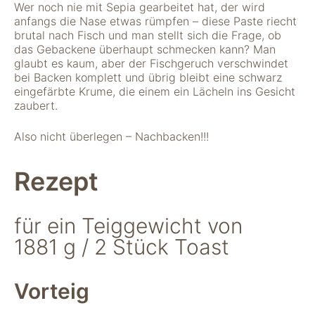
Wer noch nie mit Sepia gearbeitet hat, der wird
anfangs die Nase etwas rümpfen – diese Paste riecht
brutal nach Fisch und man stellt sich die Frage, ob
das Gebackene überhaupt schmecken kann? Man
glaubt es kaum, aber der Fischgeruch verschwindet
bei Backen komplett und übrig bleibt eine schwarz
eingefärbte Krume, die einem ein Lächeln ins Gesicht
zaubert.
Also nicht überlegen – Nachbacken!!!
Notwendig
Diese Cookies
Rezept
sind für die
Funktionsweise
der Website
notwendig.
für ein Teiggewicht von
1881 g / 2 Stück Toast
Statistiken
Um Funktion und
Vorteig
Struktur der Website
zu verbessern,