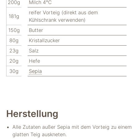
200g
Milch 4°C
nicht zur direkten
Identifizierung Ihrer
reifer Vorteig (direkt aus dem
Person verwendet
181g
Kühlschrank verwenden)
werden können
(pseudomisiert),
150g
Butter
und können an
80g
Kristallzucker
Drittpartner
weitergegeben
23g
Salz
werden, die sie
möglicherweise
20g
Hefe
verwenden, um
30g
Sepia
Anzeigen an Ihr
Profil anzupassen.
Durch die
Deaktivierung
dieser Cookies wird
die Werbung nicht
ausgeschaltet – sie
Herstellung
wird lediglich nicht
auf Ihre Interessen
Alle Zutaten außer Sepia mit dem Vorteig zu einem
zugeschnitten. Wir
verwenden
glatten Teig auskneten.