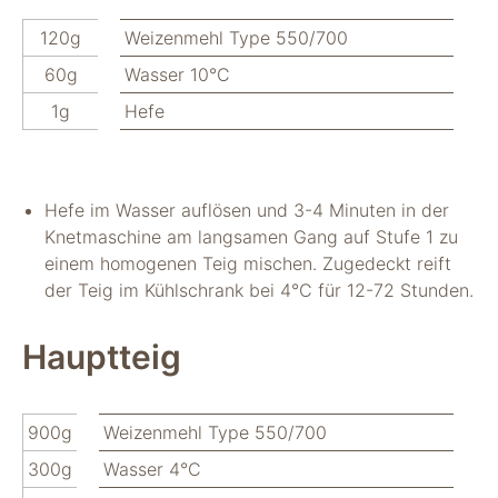
verwenden wir
Tools zur Erfassung
120g
Weizenmehl Type 550/700
anonymer
60g
Wasser 10°C
Nutzungsstatistiken.
Wir verwenden
1g
Hefe
"Google Analytics"
um
Nutzungsstatistiken
aufzuzeichnen.
Hefe im Wasser auflösen und 3-4 Minuten in der
Knetmaschine am langsamen Gang auf Stufe 1 zu
Marketing
einem homogenen Teig mischen. Zugedeckt reift
Diese Cookies
der Teig im Kühlschrank bei 4°C für 12-72 Stunden.
ermöglichen eine
Personalisierung
Hauptteig
auf Basis dessen,
was Sie auf unserer
Website ansehen.
Diese und andere
900g
Weizenmehl Type 550/700
Daten werden
möglicherweise so
300g
Wasser 4°C
modifiziert, dass sie