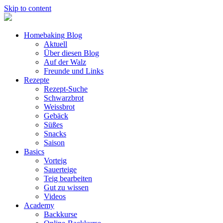
Skip to content
Homebaking Blog
Aktuell
Über diesen Blog
Auf der Walz
Freunde und Links
Rezepte
Rezept-Suche
Schwarzbrot
Weissbrot
Gebäck
Süßes
Snacks
Saison
Basics
Vorteig
Sauerteige
Teig bearbeiten
Gut zu wissen
Videos
Academy
Backkurse