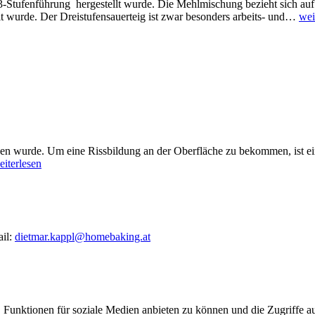
er 3-Stufenführung hergestellt wurde. Die Mehlmischung bezieht sich
t wurde. Der Dreistufensauerteig ist zwar besonders arbeits- und…
wei
cken wurde. Um eine Rissbildung an der Oberfläche zu bekommen, ist 
eiterlesen
ail:
dietmar.kappl@homebaking.at
 Funktionen für soziale Medien anbieten zu können und die Zugriffe a