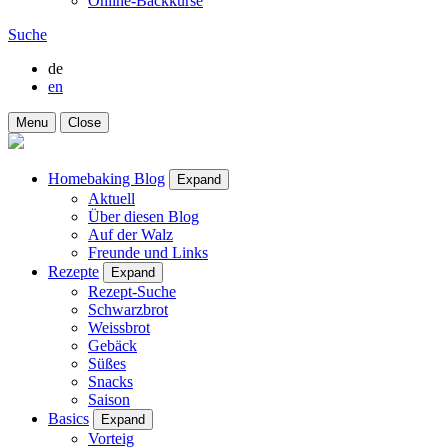
Online-Backkurse
Suche
de
en
Menu
Close
Homebaking Blog
Expand
Aktuell
Über diesen Blog
Auf der Walz
Freunde und Links
Rezepte
Expand
Rezept-Suche
Schwarzbrot
Weissbrot
Gebäck
Süßes
Snacks
Saison
Basics
Expand
Vorteig