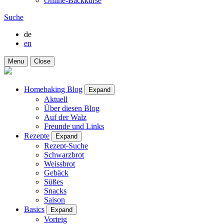
Online-Backkurse
Suche
de
en
Menu
Close
Homebaking Blog
Expand
Aktuell
Über diesen Blog
Auf der Walz
Freunde und Links
Rezepte
Expand
Rezept-Suche
Schwarzbrot
Weissbrot
Gebäck
Süßes
Snacks
Saison
Basics
Expand
Vorteig