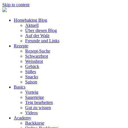
Skip to content
Homebaking Blog
Aktuell
Über diesen Blog
Auf der Walz
Freunde und Links
Rezepte
Rezept-Suche
Schwarzbrot
Weissbrot
Gebäck
Süßes
Snacks
Saison
Basics
Vorteig
Sauerteige
Teig bearbeiten
Gut zu wissen
Videos
Academy
Backkurse