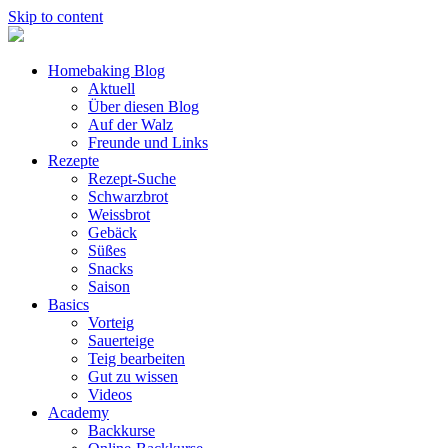
Skip to content
Homebaking Blog
Aktuell
Über diesen Blog
Auf der Walz
Freunde und Links
Rezepte
Rezept-Suche
Schwarzbrot
Weissbrot
Gebäck
Süßes
Snacks
Saison
Basics
Vorteig
Sauerteige
Teig bearbeiten
Gut zu wissen
Videos
Academy
Backkurse