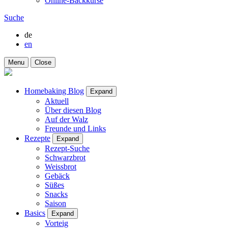
Online-Backkurse
Suche
de
en
Menu
Close
Homebaking Blog
Expand
Aktuell
Über diesen Blog
Auf der Walz
Freunde und Links
Rezepte
Expand
Rezept-Suche
Schwarzbrot
Weissbrot
Gebäck
Süßes
Snacks
Saison
Basics
Expand
Vorteig