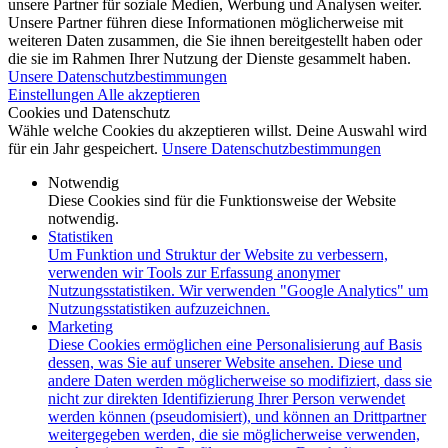
unsere Partner für soziale Medien, Werbung und Analysen weiter.
Unsere Partner führen diese Informationen möglicherweise mit
weiteren Daten zusammen, die Sie ihnen bereitgestellt haben oder
die sie im Rahmen Ihrer Nutzung der Dienste gesammelt haben.
Unsere Datenschutzbestimmungen
Einstellungen
Alle akzeptieren
Cookies und Datenschutz
Wähle welche Cookies du akzeptieren willst. Deine Auswahl wird
für ein Jahr gespeichert.
Unsere Datenschutzbestimmungen
Notwendig
Diese Cookies sind für die Funktionsweise der Website
notwendig.
Statistiken
Um Funktion und Struktur der Website zu verbessern,
verwenden wir Tools zur Erfassung anonymer
Nutzungsstatistiken. Wir verwenden "Google Analytics" um
Nutzungsstatistiken aufzuzeichnen.
Marketing
Diese Cookies ermöglichen eine Personalisierung auf Basis
dessen, was Sie auf unserer Website ansehen. Diese und
andere Daten werden möglicherweise so modifiziert, dass sie
nicht zur direkten Identifizierung Ihrer Person verwendet
werden können (pseudomisiert), und können an Drittpartner
weitergegeben werden, die sie möglicherweise verwenden,