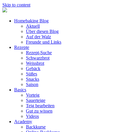
Skip to content
Homebaking Blog
Aktuell
Über diesen Blog
Auf der Walz
Freunde und Links
Rezepte
Rezept-Suche
Schwarzbrot
Weissbrot
Gebäck
Süßes
Snacks
Saison
Basics
Vorteig
Sauerteige
Teig bearbeiten
Gut zu wissen
Videos
Academy
Backkurse