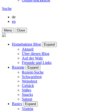
Online-Backkurse
Suche
de
en
Menu
Close
Homebaking Blog
Expand
Aktuell
Über diesen Blog
Auf der Walz
Freunde und Links
Rezepte
Expand
Rezept-Suche
Schwarzbrot
Weissbrot
Gebäck
Süßes
Snacks
Saison
Basics
Expand
Vorteig