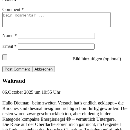
Comment
*
Name
*
Email
*
Bild hinzufügen (optional)
Abbrechen
Waltraud
06.October 2025 um 10:55 Uhr
Hallo Dietmar, beim zweiten Versuch hat’s endlich geklappt – die
Brioches sind diesmal riesig und richtig schön fluffig geworden! Die
ersten waren zwar geschmacklich top, aber eindeutig in der
Kategorie kompakte Energieriegel 😅 – vermutlich Untergare.
Die Risse auf der Oberfläche stören mich gar nicht, im Gegenteil –
ich finde, sie geben den Brioches Charakter. Trotzdem würd mich