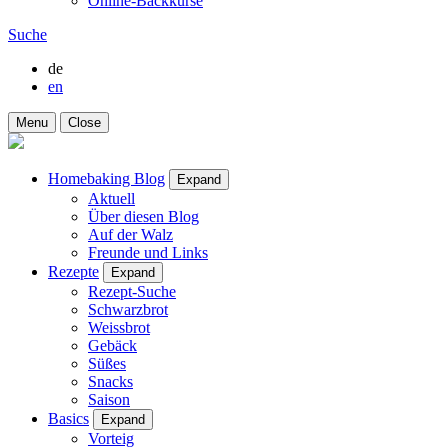
Online-Backkurse
Suche
de
en
Menu
Close
Homebaking Blog
Expand
Aktuell
Über diesen Blog
Auf der Walz
Freunde und Links
Rezepte
Expand
Rezept-Suche
Schwarzbrot
Weissbrot
Gebäck
Süßes
Snacks
Saison
Basics
Expand
Vorteig