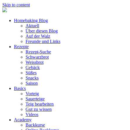
Skip to content
Homebaking Blog
Aktuell
Über diesen Blog
Auf der Walz
Freunde und Links
Rezepte
Rezept-Suche
Schwarzbrot
Weissbrot
Gebäck
Süßes
Snacks
Saison
Basics
Vorteig
Sauerteige
Teig bearbeiten
Gut zu wissen
Videos
Academy
Backkurse